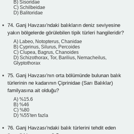
B) Sisoridae
C) Schilbeidae
D) Balitoridae
74.
Ganj Havzası'ndaki balıkların deniz seviyesine
yakın bölgelerde görülebilen tipik türleri hangileridir?
A) Labeo, Notopterus, Chanidae
B) Cyprinus, Silurus, Percoides
C) Clupea, Bagrus, Chanoides
D) Schizothorax, Tor, Barilius, Nemacheilus,
Glyptothorax
75.
Ganj Havzası'nın orta bölümünde bulunan balık
türlerinin ne kadarının Çiprinidae (Sarı Balıklar)
familyasına ait olduğu?
A) %15.6
B) %46
C) %80
D) %55'ten fazla
76.
Ganj Havzası'ndaki balık türlerini tehdit eden