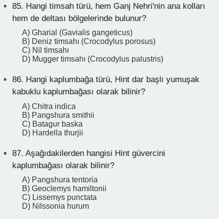
85.
Hangi timsah türü, hem Ganj Nehri'nin ana kolları
hem de deltası bölgelerinde bulunur?
A) Gharial (Gavialis gangeticus)
B) Deniz timsahı (Crocodylus porosus)
C) Nil timsahı
D) Mugger timsahı (Crocodylus palustris)
86.
Hangi kaplumbağa türü, Hint dar başlı yumuşak
kabuklu kaplumbağası olarak bilinir?
A) Chitra indica
B) Pangshura smithii
C) Batagur baska
D) Hardella thurjii
87.
Aşağıdakilerden hangisi Hint güvercini
kaplumbağası olarak bilinir?
A) Pangshura tentoria
B) Geoclemys hamiltonii
C) Lissemys punctata
D) Nilssonia hurum