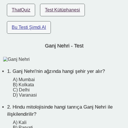
ThatQuiz
Test Kütüphanesi
Bu Testi Şimdi Al
Ganj Nehri - Test
1.
Ganj Nehri'nin ağzında hangi şehir yer alır?
A) Mumbai
B) Kolkata
C) Delhi
D) Varanasi
2.
Hindu mitolojisinde hangi tanrıça Ganj Nehri ile
ilişkilendirilir?
A) Kali
B) Parvati