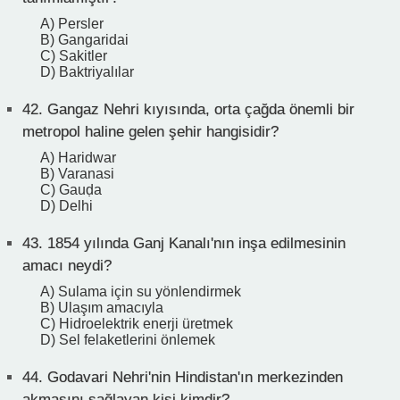
A) Persler
B) Gangaridai
C) Sakitler
D) Baktriyalılar
42.
Gangaz Nehri kıyısında, orta çağda önemli bir
metropol haline gelen şehir hangisidir?
A) Haridwar
B) Varanasi
C) Gauḍa
D) Delhi
43.
1854 yılında Ganj Kanalı'nın inşa edilmesinin
amacı neydi?
A) Sulama için su yönlendirmek
B) Ulaşım amacıyla
C) Hidroelektrik enerji üretmek
D) Sel felaketlerini önlemek
44.
Godavari Nehri'nin Hindistan'ın merkezinden
akmasını sağlayan kişi kimdir?