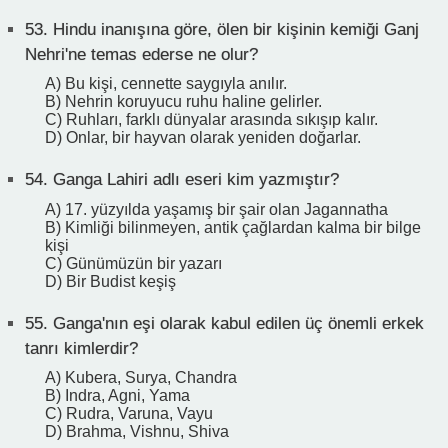
53.
Hindu inanışına göre, ölen bir kişinin kemiği Ganj
Nehri'ne temas ederse ne olur?
A) Bu kişi, cennette saygıyla anılır.
B) Nehrin koruyucu ruhu haline gelirler.
C) Ruhları, farklı dünyalar arasında sıkışıp kalır.
D) Onlar, bir hayvan olarak yeniden doğarlar.
54.
Ganga Lahiri adlı eseri kim yazmıştır?
A) 17. yüzyılda yaşamış bir şair olan Jagannatha
B) Kimliği bilinmeyen, antik çağlardan kalma bir bilge
kişi
C) Günümüzün bir yazarı
D) Bir Budist keşiş
55.
Ganga'nın eşi olarak kabul edilen üç önemli erkek
tanrı kimlerdir?
A) Kubera, Surya, Chandra
B) Indra, Agni, Yama
C) Rudra, Varuna, Vayu
D) Brahma, Vishnu, Shiva