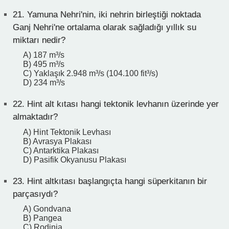
21.
Yamuna Nehri'nin, iki nehrin birleştiği noktada
Ganj Nehri'ne ortalama olarak sağladığı yıllık su
miktarı nedir?
A) 187 m³/s
B) 495 m³/s
C) Yaklaşık 2.948 m³/s (104.100 fit³/s)
D) 234 m³/s
22.
Hint alt kıtası hangi tektonik levhanın üzerinde yer
almaktadır?
A) Hint Tektonik Levhası
B) Avrasya Plakası
C) Antarktika Plakası
D) Pasifik Okyanusu Plakası
23.
Hint altkıtası başlangıçta hangi süperkitanın bir
parçasıydı?
A) Gondvana
B) Pangea
C) Rodinia