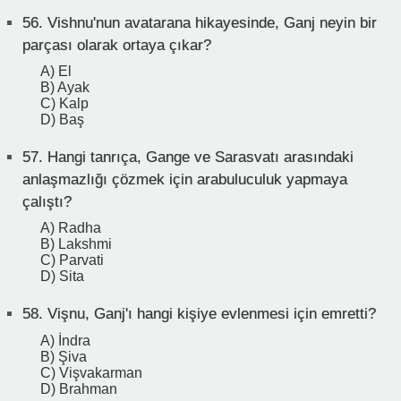
56.
Vishnu'nun avatarana hikayesinde, Ganj neyin bir
parçası olarak ortaya çıkar?
A) El
B) Ayak
C) Kalp
D) Baş
57.
Hangi tanrıça, Gange ve Sarasvatı arasındaki
anlaşmazlığı çözmek için arabuluculuk yapmaya
çalıştı?
A) Radha
B) Lakshmi
C) Parvati
D) Sita
58.
Vişnu, Ganj'ı hangi kişiye evlenmesi için emretti?
A) İndra
B) Şiva
C) Vişvakarman
D) Brahman