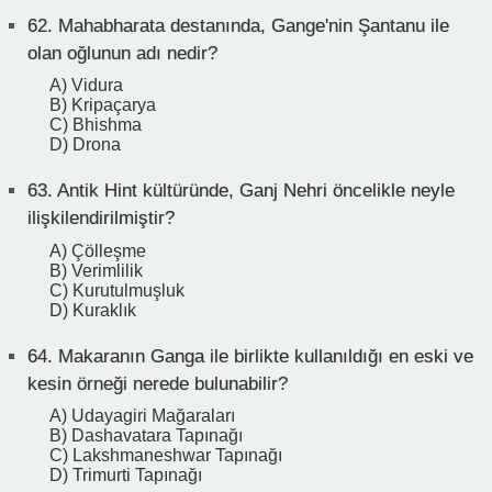
62.
Mahabharata destanında, Gange'nin Şantanu ile
olan oğlunun adı nedir?
A) Vidura
B) Kripaçarya
C) Bhishma
D) Drona
63.
Antik Hint kültüründe, Ganj Nehri öncelikle neyle
ilişkilendirilmiştir?
A) Çölleşme
B) Verimlilik
C) Kurutulmuşluk
D) Kuraklık
64.
Makaranın Ganga ile birlikte kullanıldığı en eski ve
kesin örneği nerede bulunabilir?
A) Udayagiri Mağaraları
B) Dashavatara Tapınağı
C) Lakshmaneshwar Tapınağı
D) Trimurti Tapınağı