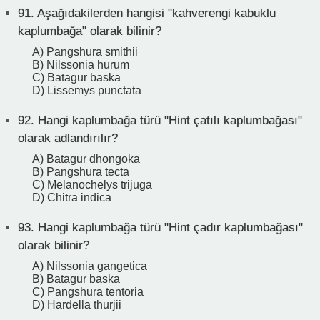
91.
Aşağıdakilerden hangisi "kahverengi kabuklu
kaplumbağa" olarak bilinir?
A) Pangshura smithii
B) Nilssonia hurum
C) Batagur baska
D) Lissemys punctata
92.
Hangi kaplumbağa türü "Hint çatılı kaplumbağası"
olarak adlandırılır?
A) Batagur dhongoka
B) Pangshura tecta
C) Melanochelys trijuga
D) Chitra indica
93.
Hangi kaplumbağa türü "Hint çadır kaplumbağası"
olarak bilinir?
A) Nilssonia gangetica
B) Batagur baska
C) Pangshura tentoria
D) Hardella thurjii