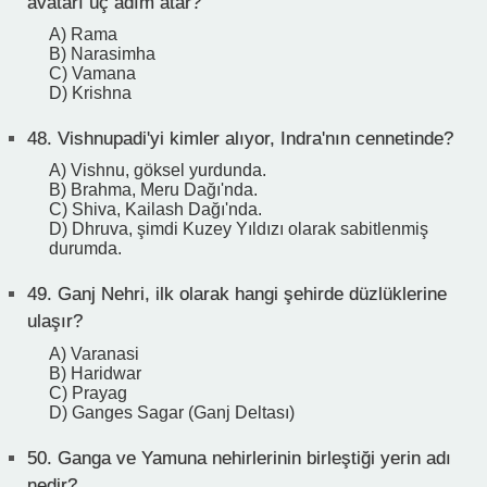
avatarı üç adım atar?
A) Rama
B) Narasimha
C) Vamana
D) Krishna
48.
Vishnupadi'yi kimler alıyor, Indra'nın cennetinde?
A) Vishnu, göksel yurdunda.
B) Brahma, Meru Dağı'nda.
C) Shiva, Kailash Dağı'nda.
D) Dhruva, şimdi Kuzey Yıldızı olarak sabitlenmiş
durumda.
49.
Ganj Nehri, ilk olarak hangi şehirde düzlüklerine
ulaşır?
A) Varanasi
B) Haridwar
C) Prayag
D) Ganges Sagar (Ganj Deltası)
50.
Ganga ve Yamuna nehirlerinin birleştiği yerin adı
nedir?