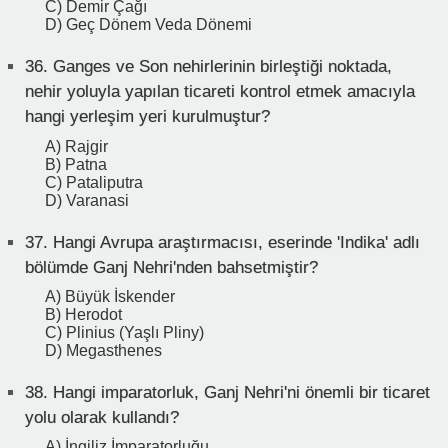
C) Demir Çağı
D) Geç Dönem Veda Dönemi
36.
Ganges ve Son nehirlerinin birleştiği noktada,
nehir yoluyla yapılan ticareti kontrol etmek amacıyla
hangi yerleşim yeri kurulmuştur?
A) Rajgir
B) Patna
C) Pataliputra
D) Varanasi
37.
Hangi Avrupa araştırmacısı, eserinde 'Indika' adlı
bölümde Ganj Nehri'nden bahsetmiştir?
A) Büyük İskender
B) Herodot
C) Plinius (Yaşlı Pliny)
D) Megasthenes
38.
Hangi imparatorluk, Ganj Nehri'ni önemli bir ticaret
yolu olarak kullandı?
A) İngiliz İmparatorluğu