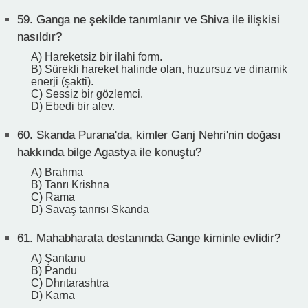
59.
Ganga ne şekilde tanımlanır ve Shiva ile ilişkisi
nasıldır?
A) Hareketsiz bir ilahi form.
B) Sürekli hareket halinde olan, huzursuz ve dinamik
enerji (şakti).
C) Sessiz bir gözlemci.
D) Ebedi bir alev.
60.
Skanda Purana'da, kimler Ganj Nehri'nin doğası
hakkında bilge Agastya ile konuştu?
A) Brahma
B) Tanrı Krishna
C) Rama
D) Savaş tanrısı Skanda
61.
Mahabharata destanında Gange kiminle evlidir?
A) Şantanu
B) Pandu
C) Dhrıtarashtra
D) Karna