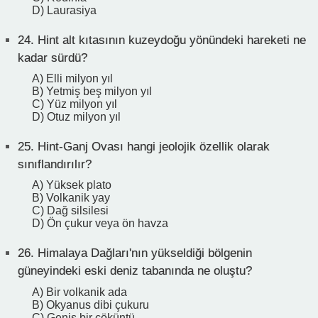
D) Laurasiya
24.
Hint alt kıtasının kuzeydoğu yönündeki hareketi ne
kadar sürdü?
A) Elli milyon yıl
B) Yetmiş beş milyon yıl
C) Yüz milyon yıl
D) Otuz milyon yıl
25.
Hint-Ganj Ovası hangi jeolojik özellik olarak
sınıflandırılır?
A) Yüksek plato
B) Volkanik yay
C) Dağ silsilesi
D) Ön çukur veya ön havza
26.
Himalaya Dağları'nın yükseldiği bölgenin
güneyindeki eski deniz tabanında ne oluştu?
A) Bir volkanik ada
B) Okyanus dibi çukuru
C) Geniş bir çöküntü