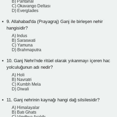
B) Pantanal
C) Okavango Deltası
D) Everglades
9.
Allahabad'da (Prayagraj) Ganj ile birleşen nehir
hangisidir?
A) Indus
B) Saraswati
C) Yamuna
D) Brahmaputra
10.
Ganj Nehri'nde ritüel olarak yıkanmayı içeren hac
yolculuğunun adı nedir?
A) Holi
B) Navratri
C) Kumbh Mela
D) Diwali
11.
Ganj nehrinin kaynağı hangi dağ silsilesidir?
A) Himalayalar
B) Batı Ghats
C) Vindhya Aralığı