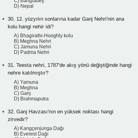
C) Bangladeş
D) Nepal
30.
12. yüzyılın sonlarına kadar Ganj Nehri'nin ana
kolu hangi nehir idi?
A) Bhagirathi-Hooghly kolu
B) Meghna Nehri
C) Jamuna Nehri
D) Padma Nehri
31.
Teesta nehri, 1787'de akış yönü değiştiğinde hangi
nehre katılmıştır?
A) Yamuna
B) Meghna
C) Ganj
D) Brahmaputra
32.
Ganj Havzası'nın en yüksek noktası hangi
zirvedir?
A) Kangçenjunga Dağı
B) Everest Dağı