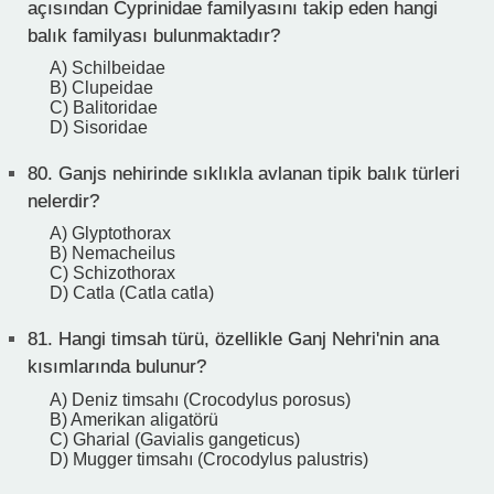
açısından Cyprinidae familyasını takip eden hangi
balık familyası bulunmaktadır?
A) Schilbeidae
B) Clupeidae
C) Balitoridae
D) Sisoridae
80.
Ganjs nehirinde sıklıkla avlanan tipik balık türleri
nelerdir?
A) Glyptothorax
B) Nemacheilus
C) Schizothorax
D) Catla (Catla catla)
81.
Hangi timsah türü, özellikle Ganj Nehri'nin ana
kısımlarında bulunur?
A) Deniz timsahı (Crocodylus porosus)
B) Amerikan aligatörü
C) Gharial (Gavialis gangeticus)
D) Mugger timsahı (Crocodylus palustris)