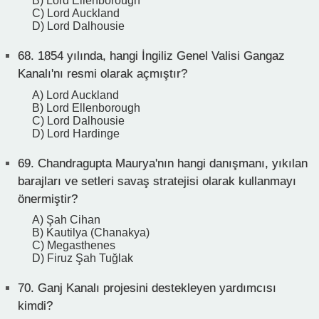
B) Lord Ellenborough
C) Lord Auckland
D) Lord Dalhousie
68.
1854 yılında, hangi İngiliz Genel Valisi Gangaz
Kanalı'nı resmi olarak açmıştır?
A) Lord Auckland
B) Lord Ellenborough
C) Lord Dalhousie
D) Lord Hardinge
69.
Chandragupta Maurya'nın hangi danışmanı, yıkılan
barajları ve setleri savaş stratejisi olarak kullanmayı
önermiştir?
A) Şah Cihan
B) Kautilya (Chanakya)
C) Megasthenes
D) Firuz Şah Tuğlak
70.
Ganj Kanalı projesini destekleyen yardımcısı
kimdi?