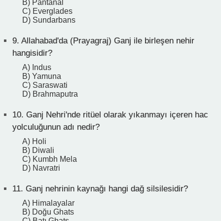
B) Pantanal
C) Everglades
D) Sundarbans
9.
Allahabad'da (Prayagraj) Ganj ile birleşen nehir
hangisidir?
A) Indus
B) Yamuna
C) Saraswati
D) Brahmaputra
10.
Ganj Nehri'nde ritüel olarak yıkanmayı içeren hac
yolculuğunun adı nedir?
A) Holi
B) Diwali
C) Kumbh Mela
D) Navratri
11.
Ganj nehrinin kaynağı hangi dağ silsilesidir?
A) Himalayalar
B) Doğu Ghats
C) Batı Ghats