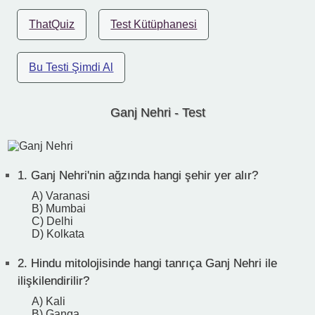
ThatQuiz
Test Kütüphanesi
Bu Testi Şimdi Al
Ganj Nehri - Test
1.
Ganj Nehri'nin ağzında hangi şehir yer alır?
A) Varanasi
B) Mumbai
C) Delhi
D) Kolkata
2.
Hindu mitolojisinde hangi tanrıça Ganj Nehri ile
ilişkilendirilir?
A) Kali
B) Ganga