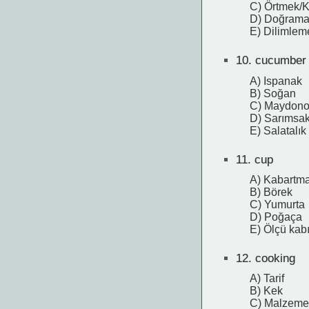
C) Örtmek/
D) Doğram
E) Dilimlem
10.
cucumber
A) Ispanak
B) Soğan
C) Maydon
D) Sarımsa
E) Salatalık
11.
cup
A) Kabartma
B) Börek
C) Yumurta
D) Poğaça
E) Ölçü kab
12.
cooking
A) Tarif
B) Kek
C) Malzeme