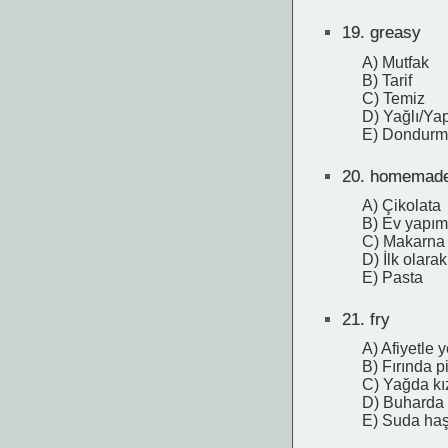
19.
greasy
A) Mutfak
B) Tarif
C) Temiz
D) Yağlı/Yap
E) Dondur
20.
homemad
A) Çikolata
B) Ev yapım
C) Makarna
D) İlk olarak
E) Pasta
21.
fry
A) Afiyetle
B) Fırında p
C) Yağda kı
D) Buharda 
E) Suda ha