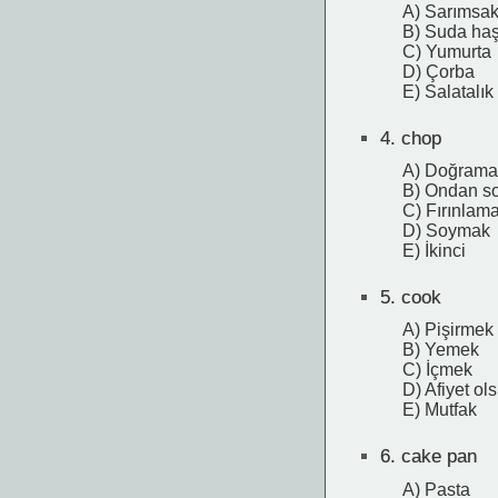
A) Sarımsa
B) Suda ha
C) Yumurta
D) Çorba
E) Salatalık
4.
chop
A) Doğrama
B) Ondan s
C) Fırınlam
D) Soymak
E) İkinci
5.
cook
A) Pişirmek
B) Yemek
C) İçmek
D) Afiyet ol
E) Mutfak
6.
cake pan
A) Pasta