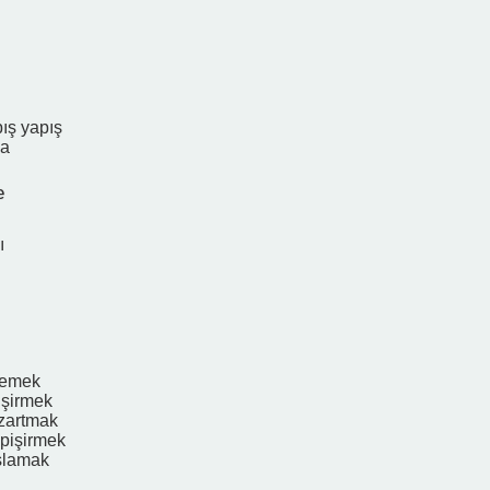
ış yapış
ma
e
ı
 yemek
işirmek
zartmak
pişirmek
şlamak