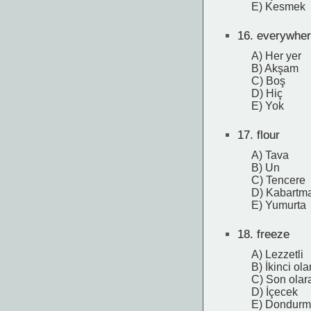
E) Kesmek
16.
everywher
A) Her yer
B) Akşam
C) Boş
D) Hiç
E) Yok
17.
flour
A) Tava
B) Un
C) Tencere
D) Kabartma
E) Yumurta
18.
freeze
A) Lezzetli
B) İkinci ola
C) Son olar
D) İçecek
E) Dondurm