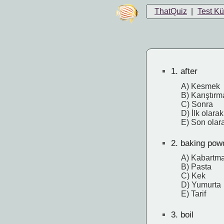
ThatQuiz
|
Test K
1.
after
A) Kesmek
B) Karıştırm
C) Sonra
D) İlk olarak
E) Son olar
2.
baking pow
A) Kabartma
B) Pasta
C) Kek
D) Yumurta
E) Tarif
3.
boil