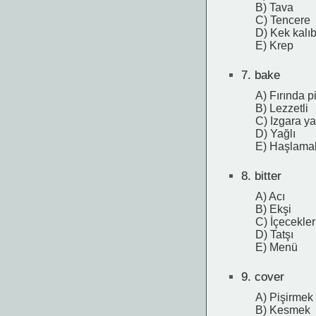
B) Tava
C) Tencere
D) Kek kalıb
E) Krep
7.
bake
A) Fırında p
B) Lezzetli
C) Izgara y
D) Yağlı
E) Haşlama
8.
bitter
A) Acı
B) Ekşi
C) İçecekler
D) Tatşı
E) Menü
9.
cover
A) Pişirmek
B) Kesmek