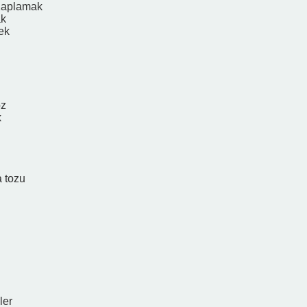
Kaplamak
ak
ek
oz
k
 tozu
ı
ler