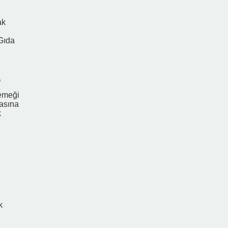
ak
Gıda
e
emeği
asına
k
k