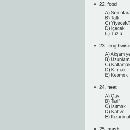
22.
food
A) Son olar
B) Tatlı
C) Yiyecek/
D) İçecek
E) Tuzlu
23.
lengthwis
A) Akşam y
B) Uzunlam
C) Katlama
D) Kırmak
E) Kesmek
24.
heat
A) Çay
B) Tarif
C) Isıtmak
D) Kahve
E) Kızartma
25.
mash