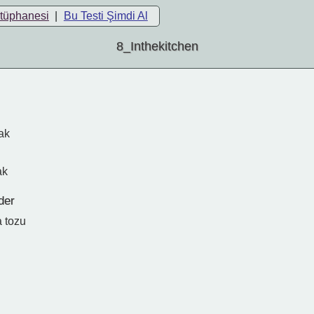
ütüphanesi
|
Bu Testi Şimdi Al
8_Inthekitchen
ak
ak
der
 tozu