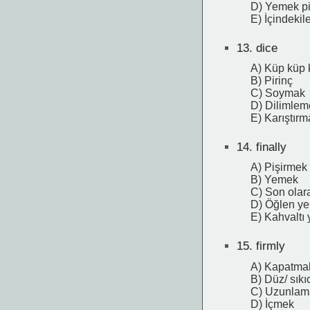
D) Yemek p
E) İçindekil
13.
dice
A) Küp küp
B) Pirinç
C) Soymak
D) Dilimlem
E) Karıştırm
14.
finally
A) Pişirmek
B) Yemek
C) Son olar
D) Öğlen y
E) Kahvaltı
15.
firmly
A) Kapatma
B) Düz/ sıkı
C) Uzunlam
D) İçmek