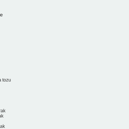
e
 tozu
rak
ak
ak