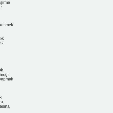
işirme
er
 kesmek
ek
ak
ak
emeği
 yapmak
k
ca
asına