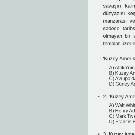
savaşın karm
düzyazısı keş
manzarası ve 
sadece tarih
olmayan bir 
temalar üzerin
'Kuzey Amerika
A) Afrika'nın
B) Kuzey Am
C) Avrupa'd
D) Güney Am
2.
'Kuzey Ameri
A) Walt Wh
B) Henry A
C) Mark Tw
D) Francis
3.
Kuzey Ameri