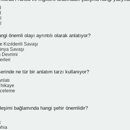
l
l
l
l
i önemli olayı ayrıntılı olarak anlatıyor?
e Kızılderili Savaşı
Dünya Savaşı
 Devrimi
erleri
inde ne tür bir anlatım tarzı kullanıyor?
nlatı
 hikaye
inceleme
leşimi bağlamında hangi şehir önemlidir?
k
phia