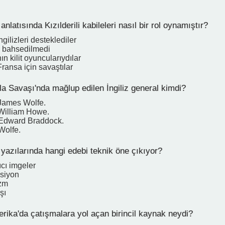
nlatısında Kızılderili kabileleri nasıl bir rol oynamıştır?
gilizleri desteklediler
 bahsedilmedi
n kilit oyuncularıydılar
ransa için savaştılar
 Savaşı'nda mağlup edilen İngiliz general kimdi?
James Wolfe.
William Howe.
 Edward Braddock.
Wolfe.
yazılarında hangi edebi teknik öne çıkıyor?
cı imgeler
ksiyon
izm
şı
ika'da çatışmalara yol açan birincil kaynak neydi?