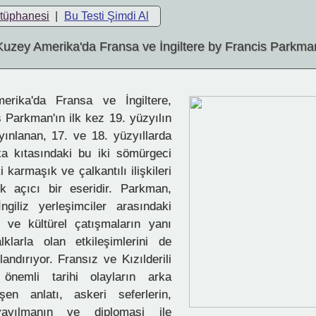
ütüphanesi
|
Bu Testi Şimdi Al
Kuzey Amerika'da Fransa ve İngiltere by Francis Parkma
ika'da Fransa ve İngiltere,
s Parkman'ın ilk kez 19. yüzyılın
yınlanan, 17. ve 18. yüzyıllarda
a kıtasındaki bu iki sömürgeci
 karmaşık ve çalkantılı ilişkileri
k açıcı bir eseridir. Parkman,
giliz yerleşimciler arasındaki
r ve kültürel çatışmaların yanı
lklarla olan etkileşimlerini de
ylandırıyor. Fransız ve Kızılderili
önemli tarihi olayların arka
şen anlatı, askeri seferlerin,
ayılmanın ve diplomasi ile