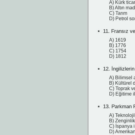
A) Kürk ticar
B) Altın mad
C) Tarım
D) Petrol so
11.
Fransız ve 
A) 1619
B) 1776
C) 1754
D) 1812
12.
İngilizler
A) Bilimsel 
B) Kültürel 
C) Toprak v
D) Eğitime i
13.
Parkman Fr
A) Teknoloji
B) Zenginlik
C) İspanya i
D) Amerikan y