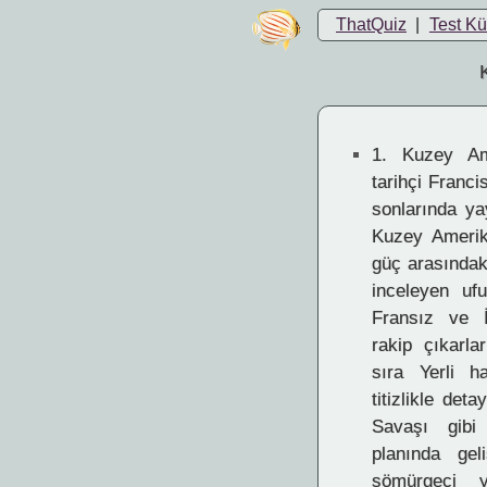
ThatQuiz
|
Test K
1.
Kuzey Amer
tarihçi Franci
sonlarında ya
Kuzey Amerik
güç arasındaki
inceleyen ufu
Fransız ve İn
rakip çıkarla
sıra Yerli ha
titizlikle deta
Savaşı gibi 
planında geli
sömürgeci y