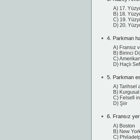
A) 17. Yüzyı
B) 18. Yüzyı
C) 19. Yüzyı
D) 20. Yüzyı
4.
Parkman hang
A) Fransız v
B) Birinci 
C) Amerikan
D) Haçlı Sef
5.
Parkman eser
A) Tarihsel a
B) Kurgusal
C) Felsefi 
D) Şiir
6.
Fransız yer
A) Boston
B) New Yor
C) Philadel