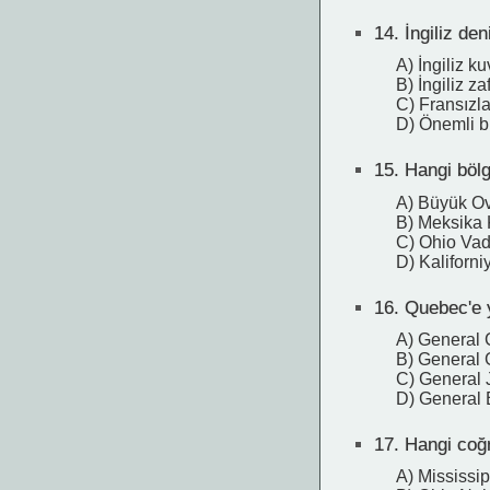
14.
İngiliz den
A) İngiliz kuv
B) İngiliz za
C) Fransızla
D) Önemli bi
15.
Hangi bölg
A) Büyük Ov
B) Meksika 
C) Ohio Vad
D) Kaliforni
16.
Quebec'e ya
A) General 
B) General 
C) General 
D) General
17.
Hangi coğra
A) Mississip