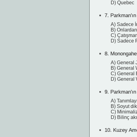
D) Quebec
7.
Parkman'ın a
A) Sadece İn
B) Onlardan
C) Çatışmanı
D) Sadece F
8.
Monongahela
A) General 
B) General 
C) General
D) General 
9.
Parkman'ın 
A) Tanımlayı
B) Soyut di
C) Minimal
D) Bilinç akı
10.
Kuzey Amer