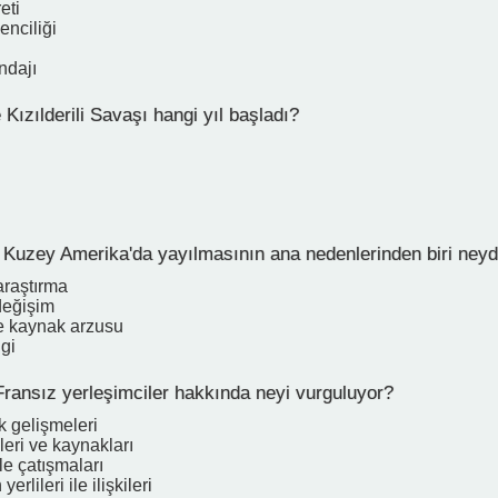
eti
enciliği
ndajı
Kızılderili Savaşı hangi yıl başladı?
in Kuzey Amerika'da yayılmasının ana nedenlerinden biri neyd
araştırma
değişim
e kaynak arzusu
lgi
ansız yerleşimciler hakkında neyi vurguluyor?
k gelişmeleri
leri ve kaynakları
le çatışmaları
erlileri ile ilişkileri