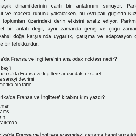
aşık dinamiklerinin canlı bir anlatımını sunuyor. Par
if ve macera ruhunu yakalarken, bu Avrupalı güçlerin Ku
toplumları üzerindeki derin etkisini analiz ediyor. Parkm
sel bir anlatı değil, aynı zamanda geniş ve çoğu zaman
vahşi doğa karşısında uygarlık, çatışma ve adaptasyon 
e bir tefekkürdür.
'da Fransa ve İngiltere'nin ana odak noktası nedir?
 keşfi
erika'da Fransa ve İngiltere arasındaki rekabet
a sanayi devrimi
erika'nın tarihi
ka'da Fransa ve İngiltere' kitabını kim yazdı?
itman
dams
ain
 Parkman
ka'da Fransa ve İngiltere arasındaki çatışma hangi yüzyıl