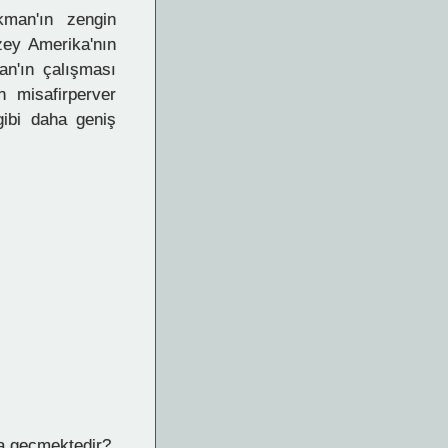
kman'ın zengin
zey Amerika'nın
an'ın çalışması
 misafirperver
gibi daha geniş
da geçmektedir?