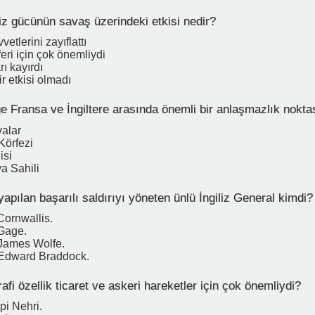
iz gücünün savaş üzerindeki etkisi nedir?
vetlerini zayıflattı
feri için çok önemliydi
rı kayırdı
r etkisi olmadı
e Fransa ve İngiltere arasında önemli bir anlaşmazlık nokta
alar
Körfezi
isi
ya Sahili
pılan başarılı saldırıyı yöneten ünlü İngiliz General kimdi?
Cornwallis.
Gage.
James Wolfe.
 Edward Braddock.
fi özellik ticaret ve askeri hareketler için çok önemliydi?
pi Nehri.