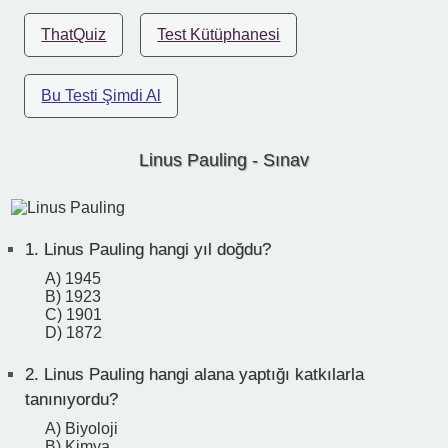
ThatQuiz
Test Kütüphanesi
Bu Testi Şimdi Al
Linus Pauling - Sınav
1.
Linus Pauling hangi yıl doğdu?
A) 1945
B) 1923
C) 1901
D) 1872
2.
Linus Pauling hangi alana yaptığı katkılarla
tanınıyordu?
A) Biyoloji
B) Kimya