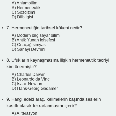
A) Anlambilim
B) Hermeneutik
C) Sözdizimi
D) Dilbilgisi
7.
Hermeneutiğin tarihsel kökeni nedir?
A) Modern bilgisayar bilimi
B) Antik Yunan felsefesi
C) Ortaçağ simyası
D) Sanayi Devrimi
8.
Ufukların kaynaşmasına ilişkin hermeneutik teoriyi
kim önermiştir?
A) Charles Darwin
B) Leonardo da Vinci
C) Isaac Newton
D) Hans-Georg Gadamer
9.
Hangi edebi araç, kelimelerin başında seslerin
kasıtlı olarak tekrarlanmasını içerir?
A) Aliterasyon