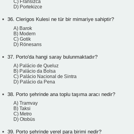
C) Fransızca
D) Portekizce
36.
Clerigos Kulesi ne tür bir mimariye sahiptir?
A) Barok
B) Modern
C) Gotik
D) Rönesans
37.
Porto'da hangi saray bulunmaktadır?
A) Palácio de Queluz
B) Palácio da Bolsa
C) Palácio Nacional de Sintra
D) Palácio da Pena
38.
Porto şehrinde ana toplu taşıma aracı nedir?
A) Tramvay
B) Taksi
C) Metro
D) Otobüs
39.
Porto şehrinde yerel para birimi nedir?