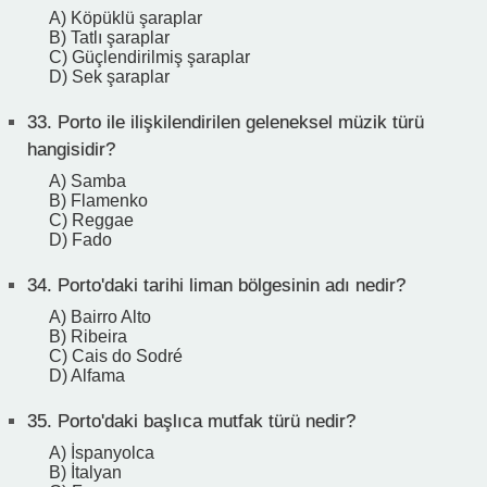
A) Köpüklü şaraplar
B) Tatlı şaraplar
C) Güçlendirilmiş şaraplar
D) Sek şaraplar
33.
Porto ile ilişkilendirilen geleneksel müzik türü
hangisidir?
A) Samba
B) Flamenko
C) Reggae
D) Fado
34.
Porto'daki tarihi liman bölgesinin adı nedir?
A) Bairro Alto
B) Ribeira
C) Cais do Sodré
D) Alfama
35.
Porto'daki başlıca mutfak türü nedir?
A) İspanyolca
B) İtalyan