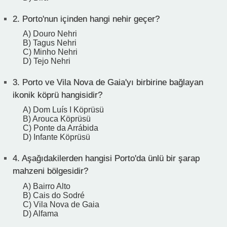
2.
Porto'nun içinden hangi nehir geçer?
A) Douro Nehri
B) Tagus Nehri
C) Minho Nehri
D) Tejo Nehri
3.
Porto ve Vila Nova de Gaia'yı birbirine bağlayan
ikonik köprü hangisidir?
A) Dom Luís I Köprüsü
B) Arouca Köprüsü
C) Ponte da Arrábida
D) Infante Köprüsü
4.
Aşağıdakilerden hangisi Porto'da ünlü bir şarap
mahzeni bölgesidir?
A) Bairro Alto
B) Cais do Sodré
C) Vila Nova de Gaia
D) Alfama