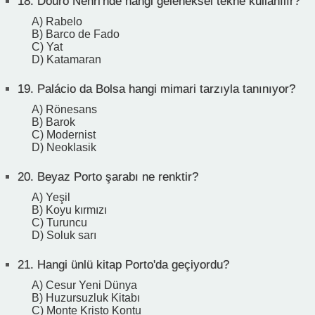
18.
Douro Nehri'nde hangi geleneksel tekne kullanılır?
A) Rabelo
B) Barco de Fado
C) Yat
D) Katamaran
19.
Palácio da Bolsa hangi mimari tarzıyla tanınıyor?
A) Rönesans
B) Barok
C) Modernist
D) Neoklasik
20.
Beyaz Porto şarabı ne renktir?
A) Yeşil
B) Koyu kırmızı
C) Turuncu
D) Soluk sarı
21.
Hangi ünlü kitap Porto'da geçiyordu?
A) Cesur Yeni Dünya
B) Huzursuzluk Kitabı
C) Monte Kristo Kontu