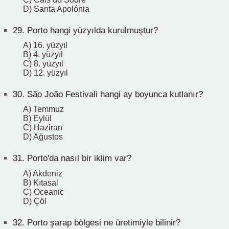
D) Santa Apolónia
29.
Porto hangi yüzyılda kurulmuştur?
A) 16. yüzyıl
B) 4. yüzyıl
C) 8. yüzyıl
D) 12. yüzyıl
30.
São João Festivali hangi ay boyunca kutlanır?
A) Temmuz
B) Eylül
C) Haziran
D) Ağustos
31.
Porto'da nasıl bir iklim var?
A) Akdeniz
B) Kıtasal
C) Oceanic
D) Çöl
32.
Porto şarap bölgesi ne üretimiyle bilinir?