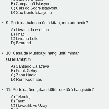
B) Campanhã İstasyonu
C) Cais do Sodré İstasyonu
D) São Bento İstasyonu
9.
Porto'da bulunan ünlü kitapçının adı nedir?
A) Livraria da esquina
B) Fnac
C) Livraria Lello
D) Bertrand
10.
Casa da Música'yı hangi ünlü mimar
tasarlamıştır?
A) Santiago Calatrava
B) Frank Gehry
C) Zaha Hadid
D) Rem Koolhaas
11.
Porto'da öne çıkan kültür sektörü hangisidir?
A) Teknoloji
B) Tarım
C) Havacılık ve Uzay