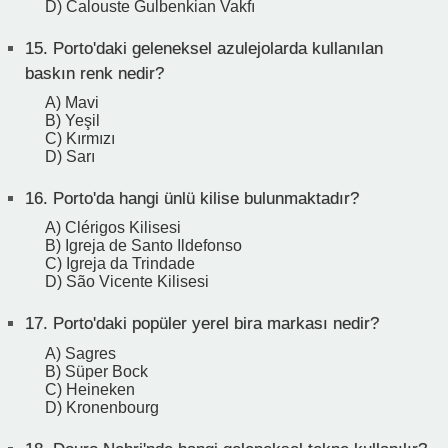
D) Calouste Gulbenkian Vakfı
15.
Porto'daki geleneksel azulejolarda kullanılan
baskın renk nedir?
A) Mavi
B) Yeşil
C) Kırmızı
D) Sarı
16.
Porto'da hangi ünlü kilise bulunmaktadır?
A) Clérigos Kilisesi
B) Igreja de Santo Ildefonso
C) Igreja da Trindade
D) São Vicente Kilisesi
17.
Porto'daki popüler yerel bira markası nedir?
A) Sagres
B) Süper Bock
C) Heineken
D) Kronenbourg