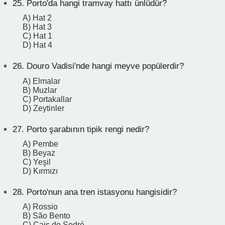
25.
Porto'da hangi tramvay hattı ünlüdür?
A) Hat 2
B) Hat 3
C) Hat 1
D) Hat 4
26.
Douro Vadisi'nde hangi meyve popülerdir?
A) Elmalar
B) Muzlar
C) Portakallar
D) Zeytinler
27.
Porto şarabının tipik rengi nedir?
A) Pembe
B) Beyaz
C) Yeşil
D) Kırmızı
28.
Porto'nun ana tren istasyonu hangisidir?
A) Rossio
B) São Bento
C) Cais do Sodré