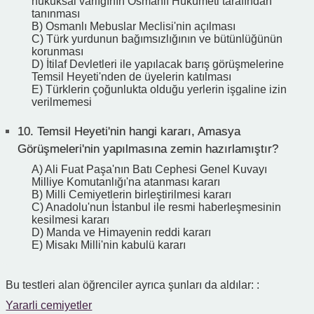
hukuksal varlığının Osmanlı Hükümeti tarafından
tanınması
B) Osmanlı Mebuslar Meclisi'nin açılması
C) Türk yurdunun bağımsızlığının ve bütünlüğünün
korunması
D) İtilaf Devletleri ile yapılacak barış görüşmelerine
Temsil Heyeti'nden de üyelerin katılması
E) Türklerin çoğunlukta olduğu yerlerin işgaline izin
verilmemesi
10.
Temsil Heyeti'nin hangi kararı, Amasya
Görüşmeleri'nin yapılmasına zemin hazırlamıştır?
A) Ali Fuat Paşa'nın Batı Cephesi Genel Kuvayı
Milliye Komutanlığı'na atanması kararı
B) Milli Cemiyetlerin birleştirilmesi kararı
C) Anadolu'nun İstanbul ile resmi haberleşmesinin
kesilmesi kararı
D) Manda ve Himayenin reddi kararı
E) Misakı Milli'nin kabulü kararı
Bu testleri alan öğrenciler ayrıca şunları da aldılar: :
Yararli cemiyetler