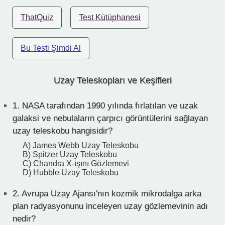
ThatQuiz
Test Kütüphanesi
Bu Testi Şimdi Al
Uzay Teleskopları ve Keşifleri
1.
NASA tarafından 1990 yılında fırlatılan ve uzak
galaksi ve nebulaların çarpıcı görüntülerini sağlayan
uzay teleskobu hangisidir?
A) James Webb Uzay Teleskobu
B) Spitzer Uzay Teleskobu
C) Chandra X-ışını Gözlemevi
D) Hubble Uzay Teleskobu
2.
Avrupa Uzay Ajansı'nın kozmik mikrodalga arka
plan radyasyonunu inceleyen uzay gözlemevinin adı
nedir?