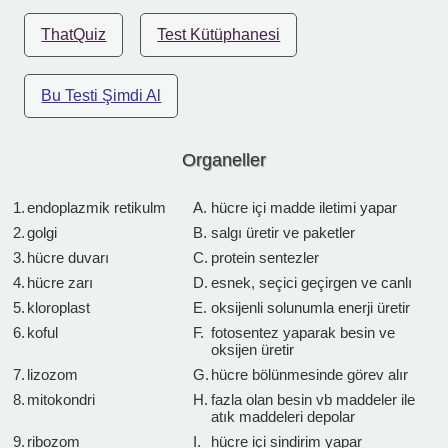
ThatQuiz
Test Kütüphanesi
Bu Testi Şimdi Al
Organeller
1.
endoplazmik retikulm
A.
hücre içi madde iletimi yapar
2.
golgi
B.
salgı üretir ve paketler
3.
hücre duvarı
C.
protein sentezler
4.
hücre zarı
D.
esnek, seçici geçirgen ve canlı
5.
kloroplast
E.
oksijenli solunumla enerji üretir
6.
koful
F.
fotosentez yaparak besin ve
oksijen üretir
7.
lizozom
G.
hücre bölünmesinde görev alır
8.
mitokondri
H.
fazla olan besin vb maddeler ile
atık maddeleri depolar
9.
ribozom
I.
hücre içi sindirim yapar