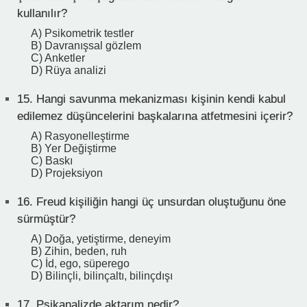
kullanılır?
A) Psikometrik testler
B) Davranışsal gözlem
C) Anketler
D) Rüya analizi
15.
Hangi savunma mekanizması kişinin kendi kabul
edilemez düşüncelerini başkalarına atfetmesini içerir?
A) Rasyonelleştirme
B) Yer Değiştirme
C) Baskı
D) Projeksiyon
16.
Freud kişiliğin hangi üç unsurdan oluştuğunu öne
sürmüştür?
A) Doğa, yetiştirme, deneyim
B) Zihin, beden, ruh
C) İd, ego, süperego
D) Bilinçli, bilinçaltı, bilinçdışı
17.
Psikanalizde aktarım nedir?