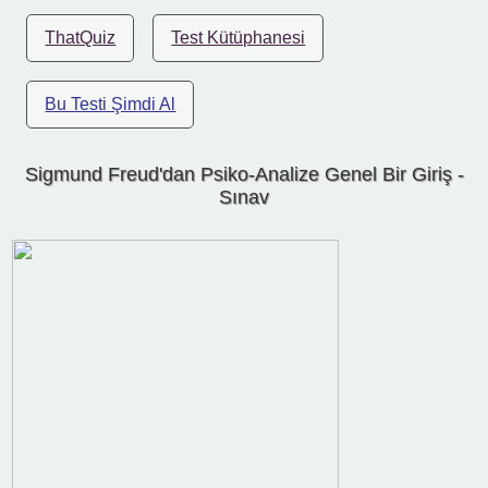
ThatQuiz
Test Kütüphanesi
Bu Testi Şimdi Al
Sigmund Freud'dan Psiko-Analize Genel Bir Giriş -
Sınav