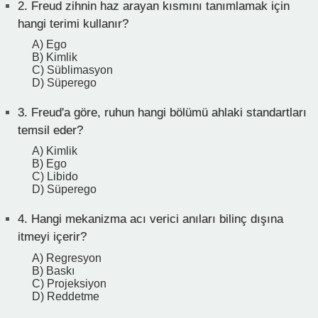
2.
Freud zihnin haz arayan kısmını tanımlamak için
hangi terimi kullanır?
A) Ego
B) Kimlik
C) Süblimasyon
D) Süperego
3.
Freud'a göre, ruhun hangi bölümü ahlaki standartları
temsil eder?
A) Kimlik
B) Ego
C) Libido
D) Süperego
4.
Hangi mekanizma acı verici anıları bilinç dışına
itmeyi içerir?
A) Regresyon
B) Baskı
C) Projeksiyon
D) Reddetme