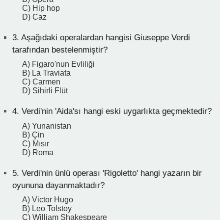
C) Hip hop
D) Caz
3.
Aşağıdaki operalardan hangisi Giuseppe Verdi
tarafından bestelenmiştir?
A) Figaro'nun Evliliği
B) La Traviata
C) Carmen
D) Sihirli Flüt
4.
Verdi'nin 'Aida'sı hangi eski uygarlıkta geçmektedir?
A) Yunanistan
B) Çin
C) Mısır
D) Roma
5.
Verdi'nin ünlü operası 'Rigoletto' hangi yazarın bir
oyununa dayanmaktadır?
A) Victor Hugo
B) Leo Tolstoy
C) William Shakespeare