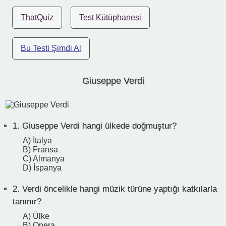
ThatQuiz
Test Kütüphanesi
Bu Testi Şimdi Al
Giuseppe Verdi
1.
Giuseppe Verdi hangi ülkede doğmuştur?
A) İtalya
B) Fransa
C) Almanya
D) İspanya
2.
Verdi öncelikle hangi müzik türüne yaptığı katkılarla
tanınır?
A) Ülke
B) Opera