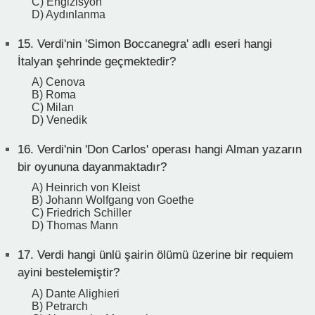
C) Engizisyon
D) Aydınlanma
15.
Verdi'nin 'Simon Boccanegra' adlı eseri hangi
İtalyan şehrinde geçmektedir?
A) Cenova
B) Roma
C) Milan
D) Venedik
16.
Verdi'nin 'Don Carlos' operası hangi Alman yazarın
bir oyununa dayanmaktadır?
A) Heinrich von Kleist
B) Johann Wolfgang von Goethe
C) Friedrich Schiller
D) Thomas Mann
17.
Verdi hangi ünlü şairin ölümü üzerine bir requiem
ayini bestelemiştir?
A) Dante Alighieri
B) Petrarch