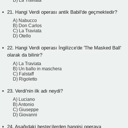
D) La Traviata
21.
Hangi Verdi operası antik Babil'de geçmektedir?
A) Nabucco
B) Don Carlos
C) La Traviata
D) Otello
22.
Hangi Verdi operası İngilizce'de 'The Masked Ball'
olarak da bilinir?
A) La Traviata
B) Un ballo in maschera
C) Falstaff
D) Rigoletto
23.
Verdi'nin ilk adı neydi?
A) Luciano
B) Antonio
C) Giuseppe
D) Giovanni
24.
Aşağıdaki bestecilerden hangisi operaya