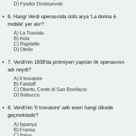
D) Fyodor Dostoyevski
6.
Hangi Verdi operasında ünlü arya 'La donna è
mobile' yer alır?
A) La Traviata
B) Aida
C) Rigoletto
D) Otello
7.
Verdi'nin 1839'da prömiyeri yapılan ilk operasının
adı neydi?
A) Il trovatore
B) Falstaff
C) Oberto, Conte di San Bonifacio
D) Nabucco
8.
Verdi'nin 'Il trovatore' adlı eseri hangi ülkede
geçmektedir?
A) İspanya
B) Fransa
C) İtalya