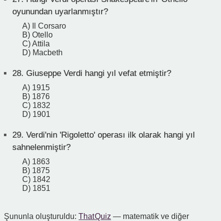
oyunundan uyarlanmıştır?
A) Il Corsaro
B) Otello
C) Attila
D) Macbeth
28.
Giuseppe Verdi hangi yıl vefat etmiştir?
A) 1915
B) 1876
C) 1832
D) 1901
29.
Verdi'nin 'Rigoletto' operası ilk olarak hangi yıl
sahnelenmiştir?
A) 1863
B) 1875
C) 1842
D) 1851
Şununla oluşturuldu:
That Quiz
— matematik ve diğer