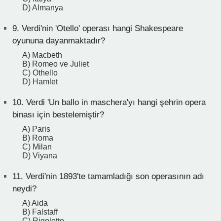
D) Almanya
9.
Verdi'nin 'Otello' operası hangi Shakespeare
oyununa dayanmaktadır?
A) Macbeth
B) Romeo ve Juliet
C) Othello
D) Hamlet
10.
Verdi 'Un ballo in maschera'yı hangi şehrin opera
binası için bestelemiştir?
A) Paris
B) Roma
C) Milan
D) Viyana
11.
Verdi'nin 1893'te tamamladığı son operasının adı
neydi?
A) Aida
B) Falstaff
C) Rigoletto