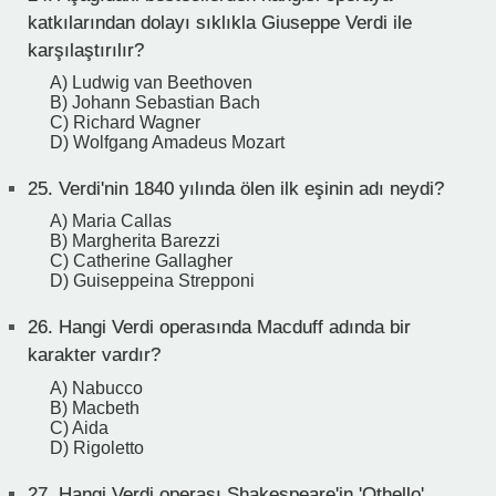
katkılarından dolayı sıklıkla Giuseppe Verdi ile
karşılaştırılır?
A) Ludwig van Beethoven
B) Johann Sebastian Bach
C) Richard Wagner
D) Wolfgang Amadeus Mozart
25.
Verdi'nin 1840 yılında ölen ilk eşinin adı neydi?
A) Maria Callas
B) Margherita Barezzi
C) Catherine Gallagher
D) Guiseppeina Strepponi
26.
Hangi Verdi operasında Macduff adında bir
karakter vardır?
A) Nabucco
B) Macbeth
C) Aida
D) Rigoletto
27.
Hangi Verdi operası Shakespeare'in 'Othello'