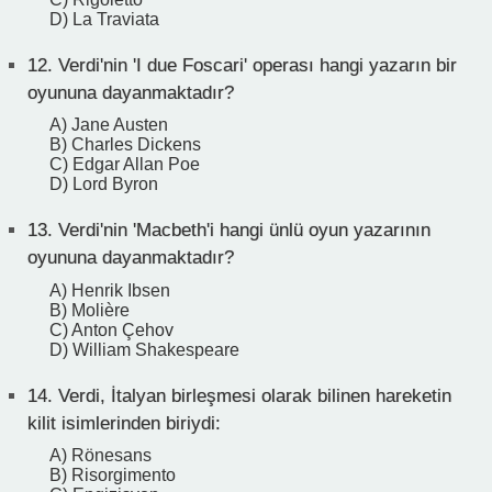
D) La Traviata
12.
Verdi'nin 'I due Foscari' operası hangi yazarın bir
oyununa dayanmaktadır?
A) Jane Austen
B) Charles Dickens
C) Edgar Allan Poe
D) Lord Byron
13.
Verdi'nin 'Macbeth'i hangi ünlü oyun yazarının
oyununa dayanmaktadır?
A) Henrik Ibsen
B) Molière
C) Anton Çehov
D) William Shakespeare
14.
Verdi, İtalyan birleşmesi olarak bilinen hareketin
kilit isimlerinden biriydi:
A) Rönesans
B) Risorgimento