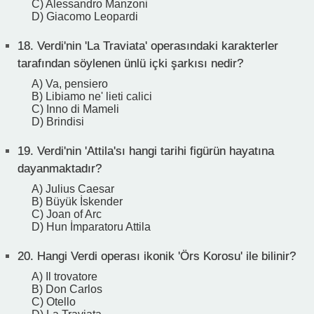
C) Alessandro Manzoni
D) Giacomo Leopardi
18.
Verdi'nin 'La Traviata' operasındaki karakterler
tarafından söylenen ünlü içki şarkısı nedir?
A) Va, pensiero
B) Libiamo ne' lieti calici
C) Inno di Mameli
D) Brindisi
19.
Verdi'nin 'Attila'sı hangi tarihi figürün hayatına
dayanmaktadır?
A) Julius Caesar
B) Büyük İskender
C) Joan of Arc
D) Hun İmparatoru Attila
20.
Hangi Verdi operası ikonik 'Örs Korosu' ile bilinir?
A) Il trovatore
B) Don Carlos
C) Otello