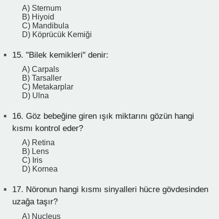
A) Sternum
B) Hiyoid
C) Mandibula
D) Köprücük Kemiği
15.
"Bilek kemikleri" denir:
A) Carpals
B) Tarsaller
C) Metakarplar
D) Ulna
16.
Göz bebeğine giren ışık miktarını gözün hangi
kısmı kontrol eder?
A) Retina
B) Lens
C) Iris
D) Kornea
17.
Nöronun hangi kısmı sinyalleri hücre gövdesinden
uzağa taşır?
A) Nucleus