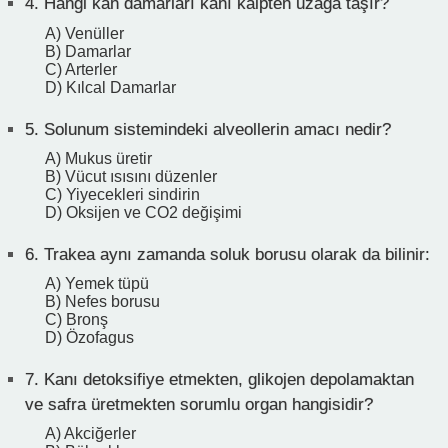
4.
Hangi kan damarları kanı kalpten uzağa taşır?
A) Venüller
B) Damarlar
C) Arterler
D) Kılcal Damarlar
5.
Solunum sistemindeki alveollerin amacı nedir?
A) Mukus üretir
B) Vücut ısısını düzenler
C) Yiyecekleri sindirin
D) Oksijen ve CO2 değişimi
6.
Trakea aynı zamanda soluk borusu olarak da bilinir:
A) Yemek tüpü
B) Nefes borusu
C) Bronş
D) Özofagus
7.
Kanı detoksifiye etmekten, glikojen depolamaktan
ve safra üretmekten sorumlu organ hangisidir?
A) Akciğerler