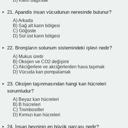
D) Kalın bağırsak
21.
Apandis insan vücudunun neresinde bulunur?
A) Arkada
B) Sağ alt karın bölgesi
C) Göğüste
D) Sol üst karın bölgesi
22.
Bronşların solunum sistemindeki işlevi nedir?
A) Mukus üretir
B) Oksijen ve CO2 değişimi
C) Akciğerlere ve akciğerlerden hava taşımak
D) Vücuda kan pompalamak
23.
Oksijen taşınmasından hangi kan hücreleri
sorumludur?
A) Beyaz kan hücreleri
B) B hücreleri
C) Trombositler
D) Kırmızı kan hücreleri
24.
İnsan beyninin en büyük parçası nedir?