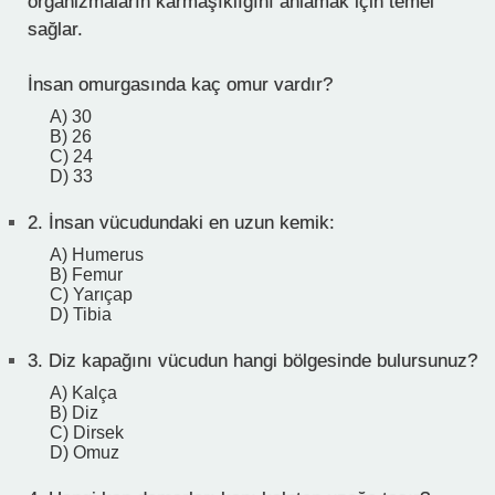
organizmaların karmaşıklığını anlamak için temel
sağlar.
İnsan omurgasında kaç omur vardır?
A) 30
B) 26
C) 24
D) 33
2.
İnsan vücudundaki en uzun kemik:
A) Humerus
B) Femur
C) Yarıçap
D) Tibia
3.
Diz kapağını vücudun hangi bölgesinde bulursunuz?
A) Kalça
B) Diz
C) Dirsek
D) Omuz