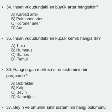
34.
İnsan vücudundaki en büyük arter hangisidir?
A) Karotid arter
B) Pulmoner arter
C) Koroner arter
D) Aort
35.
İnsan vücudundaki en küçük kemik hangisidir?
A) Tibia
B) Humerus
C) Stapes
D) Femur
36.
Hangi organ merkezi sinir sisteminin bir
parçasıdır?
A) Böbrekler
B) Kalp
C) Beyin
D) Karaciğer
37.
Beyin ve omurilik sinir sisteminin hangi bölümünü