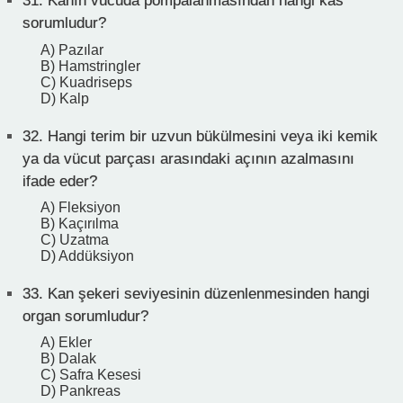
31.
Kanın vücuda pompalanmasından hangi kas
sorumludur?
A) Pazılar
B) Hamstringler
C) Kuadriseps
D) Kalp
32.
Hangi terim bir uzvun bükülmesini veya iki kemik
ya da vücut parçası arasındaki açının azalmasını
ifade eder?
A) Fleksiyon
B) Kaçırılma
C) Uzatma
D) Addüksiyon
33.
Kan şekeri seviyesinin düzenlenmesinden hangi
organ sorumludur?
A) Ekler
B) Dalak
C) Safra Kesesi
D) Pankreas