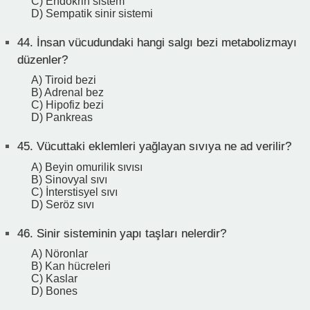
C) Endokrin sistem
D) Sempatik sinir sistemi
44.
İnsan vücudundaki hangi salgı bezi metabolizmayı
düzenler?
A) Tiroid bezi
B) Adrenal bez
C) Hipofiz bezi
D) Pankreas
45.
Vücuttaki eklemleri yağlayan sıvıya ne ad verilir?
A) Beyin omurilik sıvısı
B) Sinovyal sıvı
C) İnterstisyel sıvı
D) Seröz sıvı
46.
Sinir sisteminin yapı taşları nelerdir?
A) Nöronlar
B) Kan hücreleri
C) Kaslar
D) Bones