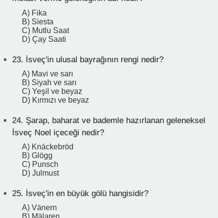
A) Fika
B) Siesta
C) Mutlu Saat
D) Çay Saati
23.
İsveç'in ulusal bayrağının rengi nedir?
A) Mavi ve sarı
B) Siyah ve sarı
C) Yeşil ve beyaz
D) Kırmızı ve beyaz
24.
Şarap, baharat ve bademle hazırlanan geleneksel
İsveç Noel içeceği nedir?
A) Knäckebröd
B) Glögg
C) Punsch
D) Julmust
25.
İsveç'in en büyük gölü hangisidir?
A) Vänern
B) Mälaren