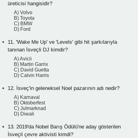
üreticisi hangisidir?
A) Volvo
B) Toyota
C) BMW
D) Ford
11.
'Wake Me Up' ve 'Levels' gibi hit şarkılarıyla
tanınan İsveçli DJ kimdir?
A) Avicii
B) Martin Garrix
C) David Guetta
D) Calvin Harris
12.
İsveç'in geleneksel Noel pazarının adı nedir?
A) Karnaval
B) Oktoberfest
C) Julmarknad
D) Diwali
13.
2019'da Nobel Barış Ödülü'ne aday gösterilen
İsveçli çevre aktivisti kimdi?