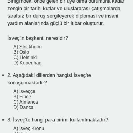
Birliği'ndeki önde gelen bir üye olma durumuna kadar
zengin bir tarihi kutlar ve uluslararası çatışmalarda
tarafsız bir duruş sergileyerek diplomasi ve insani
yardım alanlarında güçlü bir itibar oluşturur.
İsveç'in başkenti neresidir?
A) Stockholm
B) Oslo
C) Helsinki
D) Kopenhag
2.
Aşağıdaki dillerden hangisi İsveç'te
konuşulmaktadır?
A) İsveççe
B) Fince
C) Almanca
D) Danca
3.
İsveç'te hangi para birimi kullanılmaktadır?
A) İsveç Kronu