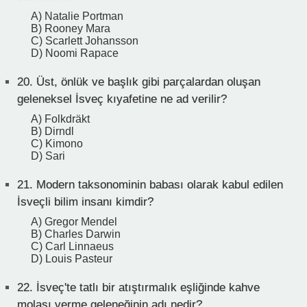
A) Natalie Portman
B) Rooney Mara
C) Scarlett Johansson
D) Noomi Rapace
20.
Üst, önlük ve başlık gibi parçalardan oluşan
geleneksel İsveç kıyafetine ne ad verilir?
A) Folkdräkt
B) Dirndl
C) Kimono
D) Sari
21.
Modern taksonominin babası olarak kabul edilen
İsveçli bilim insanı kimdir?
A) Gregor Mendel
B) Charles Darwin
C) Carl Linnaeus
D) Louis Pasteur
22.
İsveç'te tatlı bir atıştırmalık eşliğinde kahve
molası verme geleneğinin adı nedir?