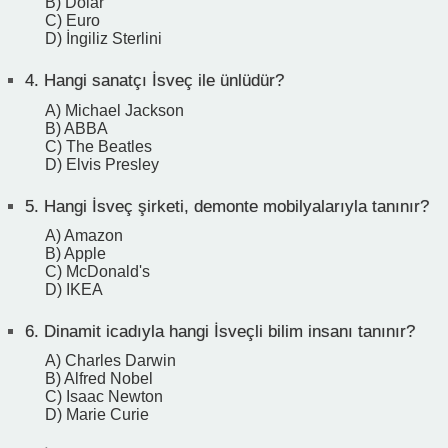
B) Dolar
C) Euro
D) İngiliz Sterlini
4.
Hangi sanatçı İsveç ile ünlüdür?
A) Michael Jackson
B) ABBA
C) The Beatles
D) Elvis Presley
5.
Hangi İsveç şirketi, demonte mobilyalarıyla tanınır?
A) Amazon
B) Apple
C) McDonald's
D) IKEA
6.
Dinamit icadıyla hangi İsveçli bilim insanı tanınır?
A) Charles Darwin
B) Alfred Nobel
C) Isaac Newton
D) Marie Curie