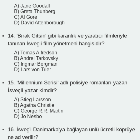
A) Jane Goodall
B) Greta Thunberg
C) Al Gore
D) David Attenborough
14.
'Bırak Gitsin' gibi karanlık ve yaratıcı filmleriyle
tanınan İsveçli film yönetmeni hangisidir?
A) Tomas Alfredson
B) Andrei Tarkovsky
C) Ingmar Bergman
D) Lars von Trier
15.
'Millennium Serisi' adlı polisiye romanları yazan
İsveçli yazar kimdir?
A) Stieg Larsson
B) Agatha Christie
C) George R.R. Martin
D) Jo Nesbo
16.
İsveç'i Danimarka'ya bağlayan ünlü ücretli köprüye
ne ad verilir?