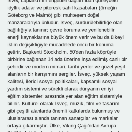
İsveç Lapland'ının engebeli dağlarından güneydeki
idyllik adalar ve pitoresk sahil kasabaları (örneğin
Göteborg ve Malmö) gibi muhteşem doğal
manzaralarıyla ünlüdür. İsveç, sürdürülebilirliğe olan
bağlılığıyla tanınır; çevre koruma ve yenilenebilir
enerji kaynaklarına büyük önem verir ve bu da ülkeyi
iklim değişikliğiyle mücadelede öncü bir konuma
getirir. Başkenti Stockholm, 50'den fazla köprüyle
birbirine bağlanan 14 ada üzerine inşa edilmiş canlı bir
şehirdir ve modern mimari, tarihi yerler ve güzel yeşil
alanların bir karışımını sergiler. İsveç, yüksek yaşam
kalitesi, ilerici sosyal politikaları, kapsamlı sosyal
yardım sistemi ve sürekli olarak dünyanın en iyi
eğitim sistemleri arasında yer alan eğitim sistemiyle
bilinir. Kültürel olarak İsveç, müzik, film ve tasarım
gibi çeşitli alanlarda önemli katkılarda bulunmuş ve
uluslararası alanda tanınan sanatçılar ve markalar
ortaya çıkarmıştır. Ülke, Viking Çağı'ndan Avrupa