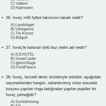
C) Vättern
D) Hjälmaren
26.
İsveç milli futbol takımının lakabı nedir?
A) Landslaget
B) Vikingarna
C) Tre Kronor
D) Blågult
27.
İsveç'te bulunan ünlü buz otelin adı nedir?
A) ICEHOTEL
B) SnowCastle
C) IglooVillage
D) FrostPalace
28.
İsveç, lezzetli deniz ürünleriyle ünlüdür; aşağıdaki
seçeneklerden hangisi, tatlandırılmış sirke sosunda
turşusu yapılan ringa balığından yapılan popüler bir
İsveç yemeğidir?
A) Surströmming
B) Sill