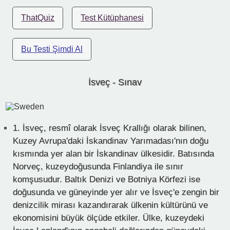
ThatQuiz
Test Kütüphanesi
Bu Testi Şimdi Al
İsveç - Sınav
1.
İsveç, resmî olarak İsveç Krallığı olarak bilinen,
Kuzey Avrupa'daki İskandinav Yarımadası'nın doğu
kısmında yer alan bir İskandinav ülkesidir. Batısında
Norveç, kuzeydoğusunda Finlandiya ile sınır
komşusudur. Baltık Denizi ve Botniya Körfezi ise
doğusunda ve güneyinde yer alır ve İsveç'e zengin bir
denizcilik mirası kazandırarak ülkenin kültürünü ve
ekonomisini büyük ölçüde etkiler. Ülke, kuzeydeki