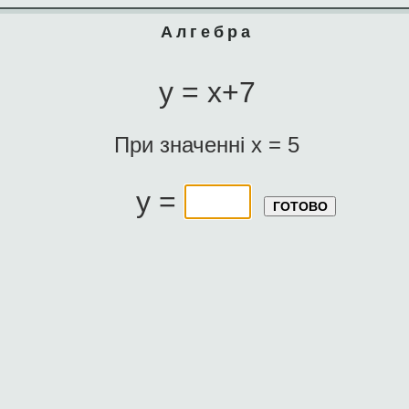
Алгебра
y = x+7
При значенні x = 5
y =
ГОТОВО