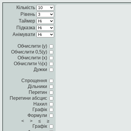
Кількість
Рівень
Таймер
Підказка
Анімувати
Обчислити (y)
Обчислити 0,5(y)
Обчислити (x)
Обчислити ½(x)
Дужки
Спрощення
Дільники
Перетин
Перетини абсцис
Нахил
Графік
Формули
< > ≤ ≥
Графік