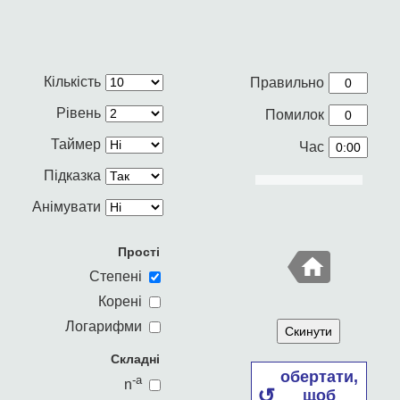
Кількість
Правильно
Рівень
Помилок
Таймер
Час
Підказка
Анімувати
Прості
Степені
Корені
Логарифми
Скинути
Складні
обертати,
-a
n
щоб