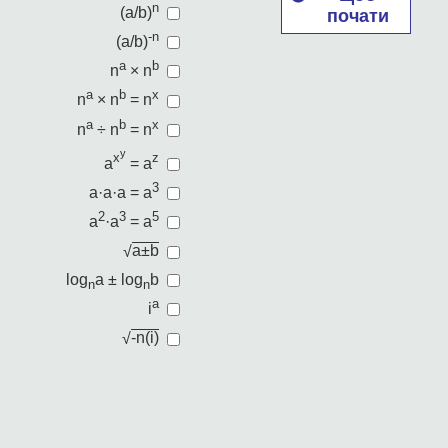
n
(a/b)
почати
-n
(a/b)
a
b
n
× n
a
b
x
n
× n
= n
a
b
x
n
÷ n
= n
y
x
z
a
= a
3
a·a·a = a
2
3
5
a
·a
= a
√
a±b
log
a ±
log
b
n
n
a
i
√
-n(i)