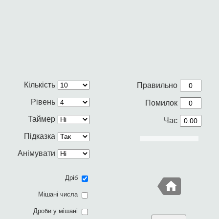
Кількість
Правильно
Рівень
Помилок
Таймер
Час
Підказка
Анімувати
Дріб
Мішані числа
Дроби у мішані