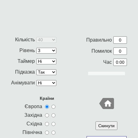
Кількість
Правильно
Рівень
Помилок
Таймер
Час
Підказка
Анімувати
Країни
Європа
Західна
Східна
Скинути
Північна