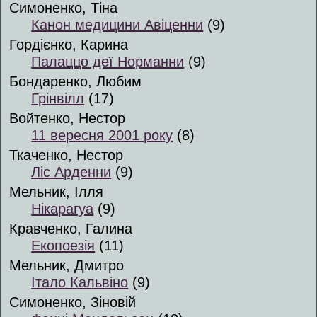
Симоненко, Тіна
Канон медицини Авіценни
(9)
Гордієнко, Карина
Палаццо деї Норманни
(9)
Бондаренко, Любим
Грінвілл
(17)
Войтенко, Нестор
11 вересня 2001 року
(8)
Ткаченко, Нестор
Ліс Арденни
(9)
Мельник, Ілля
Нікарагуа
(9)
Кравченко, Галина
Екопоезія
(11)
Мельник, Дмитро
Італо Кальвіно
(9)
Симоненко, Зіновій