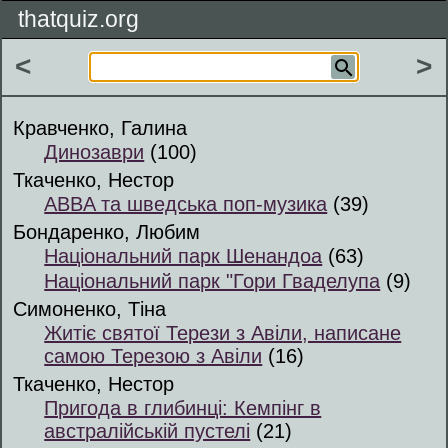
thatquiz.org
<
>
Кравченко, Галина
Динозаври
(100)
Ткаченко, Нестор
ABBA та шведська поп-музика
(39)
Бондаренко, Любим
Національний парк Шенандоа
(63)
Національний парк "Гори Гваделупа
(9)
Симоненко, Тіна
Житіє святої Терези з Авіли, написане
самою Терезою з Авіли
(16)
Ткаченко, Нестор
Пригода в глибинці: Кемпінг в
австралійській пустелі
(21)