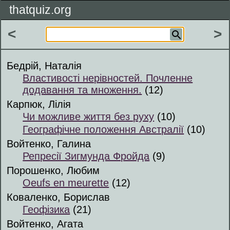
thatquiz.org
<
>
Бедрій, Наталія
Властивості нерівностей. Почленне
додавання та множення.
(12)
Карпюк, Лілія
Чи можливе життя без руху
(10)
Географічне положення Австралії
(10)
Войтенко, Галина
Репресії Зигмунда Фройда
(9)
Порошенко, Любим
Oeufs en meurette
(12)
Коваленко, Борислав
Геофізика
(21)
Войтенко, Агата