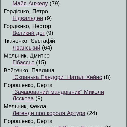
Майя Анжелу
(79)
Гордієнко, Петро
Нідвальден
(9)
Гордієнко, Нестор
Великий дог
(9)
Ткаченко, Євстафій
Яванський
(64)
Мельник, Дмитро
Гібассьє
(15)
Войтенко, Павлина
"Скринька Пандори" Наталі Хейнс
(8)
Порошенко, Берта
"Зачарований мандрівник" Миколи
Лєскова
(9)
Мельник, Фекла
Легенди про короля Артура
(24)
Порошенко, Берта