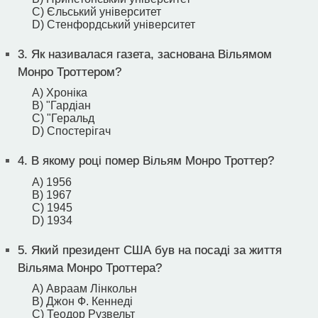
C) Єльський університет
D) Стенфордський університет
3.
Як називалася газета, заснована Вільямом
Монро Троттером?
A) Хроніка
B) "Гардіан
C) "Геральд
D) Спостерігач
4.
В якому році помер Вільям Монро Троттер?
A) 1956
B) 1967
C) 1945
D) 1934
5.
Який президент США був на посаді за життя
Вільяма Монро Троттера?
A) Авраам Лінкольн
B) Джон Ф. Кеннеді
C) Теодор Рузвельт