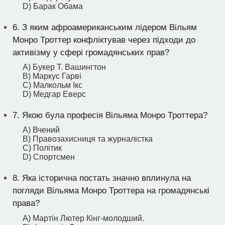
D) Барак Обама
6.
З яким афроамериканським лідером Вільям
Монро Троттер конфліктував через підходи до
активізму у сфері громадянських прав?
A) Букер Т. Вашингтон
B) Маркус Гарві
C) Малкольм Ікс
D) Медгар Еверс
7.
Якою була професія Вільяма Монро Троттера?
A) Вчений
B) Правозахисниця та журналістка
C) Політик
D) Спортсмен
8.
Яка історична постать значно вплинула на
погляди Вільяма Монро Троттера на громадянські
права?
A) Мартін Лютер Кінг-молодший.