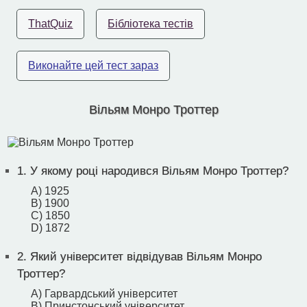
ThatQuiz
Бібліотека тестів
Виконайте цей тест зараз
Вільям Монро Троттер
1.
У якому році народився Вільям Монро Троттер?
A) 1925
B) 1900
C) 1850
D) 1872
2.
Який університет відвідував Вільям Монро
Троттер?
A) Гарвардський університет
B) Принстонський університет