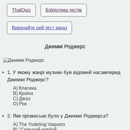
ThatQuiz
Бібліотека тестів
Виконайте цей тест зараз
Джиммі Роджерс
1.
У якому жанрі музики був відомий насамперед
Джиммі Роджерс?
A) Класика.
B) Країна
C) Джаз
D) Рок
2.
Яке прізвисько було у Джиммі Роджерса?
A) The Yodeling Vaquero
B) "Співучий ковбой