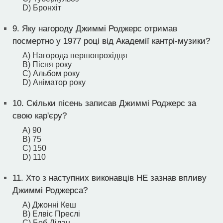
D) Бронхіт
9.
Яку нагороду Джиммі Роджерс отримав
посмертно у 1977 році від Академії кантрі-музики?
A) Нагорода першопрохідця
B) Пісня року
C) Альбом року
D) Аніматор року
10.
Скільки пісень записав Джиммі Роджерс за
свою кар'єру?
A) 90
B) 75
C) 150
D) 110
11.
Хто з наступних виконавців НЕ зазнав впливу
Джиммі Роджерса?
A) Джонні Кеш
B) Елвіс Преслі
C) Боб Ділан