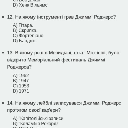
D) Хенк Вільямс
12.
На якому інструменті грав Джиммі Роджерс?
A) Гітара.
B) Скрипка.
C) Фортепіано
D) Банджо
13.
В якому році в Меридіані, штат Міссісіпі, було
відкрито Меморіальний фестиваль Джиммі
Роджерса?
A) 1962
B) 1947
C) 1953
D) 1971
14.
На якому лейблі записувався Джиммі Роджерс
протягом своєї кар'єри?
A) "Капітолійські записи
B) "Коламбія Рекордз