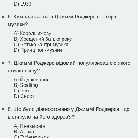
D) 1933
6.
Ким вважається Джиммі Роджерс в історії
музики?
A) Король джазу
B) Хрещений батько року
C) Батько кантрі-музики
D) Принц поп-музики
7.
Джиммі Роджерс відомий популяризацією якого
стилю співу?
A) Йодлювання
B) Scatting
C) Реп
D) Свист
8.
Що було діагностовано у Джиммі Роджерса, що
вплинуло на його здоров'я?
A) Пневмонія
B) Астма.
C) Туберкульоз