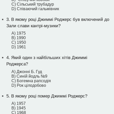
C) Сільський трубадур
D) Співаючий гальмівник
3.
В якому році Джиммі Роджерс був включений до
Зали слави кантрі-музики?
A) 1975
B) 1990
C) 1950
D) 1961
4.
Який один з найбільших хітів Джиммі
Роджерса?
A) Джонні Б. Гуд
B) Синій йодль №9
C) Богемна рапсодія
D) Рок цілодобово
5.
В якому році помер Джиммі Роджерс?
A) 1957
B) 1945
C) 1968