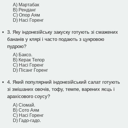
A) Мартабак
B) Ренданг
C) Опор Аям
D) Насі Горенг
3.
Яку індонезійську закуску готують зі смажених
бананів у клярі і часто подають з цукровою
пудрою?
A) Баксо.
B) Керак Телор
C) Насі Горенг
D) Пісанг Горенг
4.
Який популярний індонезійський салат готують
зі змішаних овочів, тофу, темпе, варених яєць і
арахісового соусу?
A) Сіомай.
B) Сото Аям
C) Насі Горенг
D) Гадо-гадо.