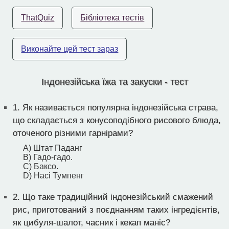
ThatQuiz
Бібліотека тестів
Виконайте цей тест зараз
Індонезійська їжа та закуски - тест
1.
Як називається популярна індонезійська страва,
що складається з конусоподібного рисового блюда,
оточеного різними гарнірами?
A) Штат Паданг
B) Гадо-гадо.
C) Баксо.
D) Насі Тумпенг
2.
Що таке традиційний індонезійський смажений
рис, приготований з поєднанням таких інгредієнтів,
як цибуля-шалот, часник і кекап маніс?