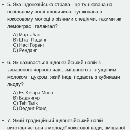
5.
Яка індонезійська страва - це тушкована на
повільному вогні яловичина, тушкована в
кокосовому молоці з різними спеціями, такими як
лемонграс і галангал?
A) Мартабак
B) Штат Паданг
C) Насі Горенг
D) Ренданг
6.
Як називається індонезійський напій з
завареного чорного чаю, змішаного зі згущеним
молоком і цукром, який іноді подають з кубиками
льоду?
A) Es Kelapa Muda
B) Баджигур
C) Teh Tarik
D) Веданг Ронд
7.
Який традиційний індонезійський напій
виготовляється з молодої кокосової води, змішаної