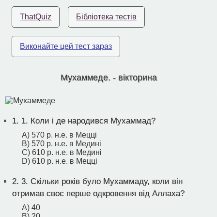
ThatQuiz
Бібліотека тестів
Виконайте цей тест зараз
Мухаммеде. - вікторина
1.
1. Коли і де народився Мухаммад?
A) 570 р. н.е. в Мецці
B) 570 р. н.е. в Медині
C) 610 р. н.е. в Медині
D) 610 р. н.е. в Мецці
2.
3. Скільки років було Мухаммаду, коли він
отримав своє перше одкровення від Аллаха?
A) 40
B) 20