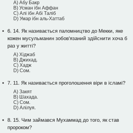
A) Абу Бакр
B) Усман ібн Аффан
C) Алі ібн Абі Таліб
D) Умар ібн аль-Хаттаб
6.
14. Як називається паломництво до Мекки, яке
кожен мусульманин зобов'язаний здійснити хоча б
раз у житті?
A) Хіджаб
B) Джихад.
C) Хадж
D) Сом.
7.
11. Як називається проголошення віри в ісламі?
A) Закят
B) Шахада.
C) Сом.
D) Алілуя.
8.
15. Чим займався Мухаммад до того, як став
пророком?