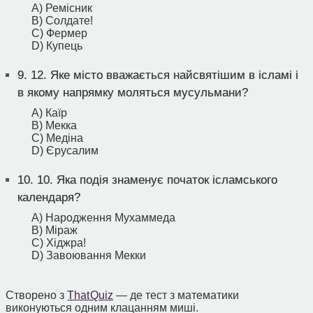
A) Ремісник
B) Солдате!
C) Фермер
D) Купець
9.
12. Яке місто вважається найсвятішим в ісламі і
в якому напрямку моляться мусульмани?
A) Каїр
B) Мекка
C) Медіна
D) Єрусалим
10.
10. Яка подія знаменує початок ісламського
календаря?
A) Народження Мухаммеда
B) Міраж
C) Хіджра!
D) Завоювання Мекки
Створено з
That Quiz
— де тест з математики
виконуються одним клацанням миші.