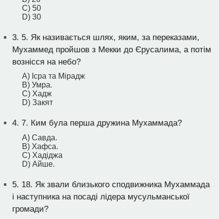
C) 50
D) 30
3.
5. Як називається шлях, яким, за переказами,
Мухаммед пройшов з Мекки до Єрусалима, а потім
вознісся на небо?
A) Ісра та Мірадж
B) Умра.
C) Хадж
D) Закят
4.
7. Ким була перша дружина Мухаммада?
A) Савда.
B) Хафса.
C) Хадіджа
D) Айше.
5.
18. Як звали близького сподвижника Мухаммада
і наступника на посаді лідера мусульманської
громади?