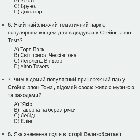
B) Борат.
C) Бруно.
D) Диктатор
6.
Який найближчий тематичний парк є
популярним місцем для відвідувачів Стейнс-апон-
Темз?
A) Торп Парк
B) Світ пригод Чессінгтона
C) Леголенд Віндзор
D) Alton Towers
7.
Чим відомий популярний прибережний паб у
Стейнс-апон-Темзі, відомий своєю живою музикою
та заходами?
A) "Якір
B) Таверна на березі річки
C) Лебідь
D) Елінг
8.
Яка знаменна подія в історії Великобританії