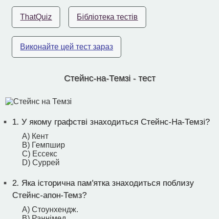
ThatQuiz
Бібліотека тестів
Виконайте цей тест зараз
Стейнс-на-Темзі - тест
1.
У якому графстві знаходиться Стейнс-На-Темзі?
A) Кент
B) Гемпшир
C) Ессекс
D) Суррей
2.
Яка історична пам'ятка знаходиться поблизу
Стейнс-апон-Темз?
A) Стоунхендж.
B) Раннімед.