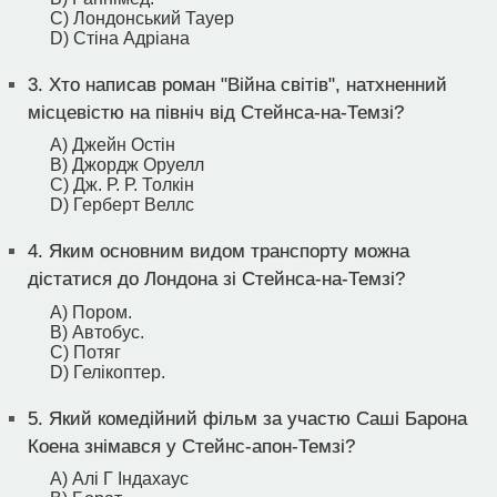
C) Лондонський Тауер
D) Стіна Адріана
3.
Хто написав роман "Війна світів", натхненний
місцевістю на північ від Стейнса-на-Темзі?
A) Джейн Остін
B) Джордж Оруелл
C) Дж. Р. Р. Толкін
D) Герберт Веллс
4.
Яким основним видом транспорту можна
дістатися до Лондона зі Стейнса-на-Темзі?
A) Пором.
B) Автобус.
C) Потяг
D) Гелікоптер.
5.
Який комедійний фільм за участю Саші Барона
Коена знімався у Стейнс-апон-Темзі?
A) Алі Г Індахаус