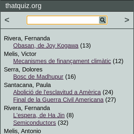
thatquiz.org
<
>
Rivera, Fernanda
Obasan, de Joy Kogawa
(13)
Melis, Victor
Mecanismes de finançament climàtic
(12)
Serra, Dolores
Bosc de Madhupur
(16)
Santacana, Paula
Abolició de l'esclavitud a Amèrica
(24)
Final de la Guerra Civil Americana
(27)
Rivera, Fernanda
L'espera, de Ha Jin
(8)
Semiconductors
(32)
Melis, Antonio