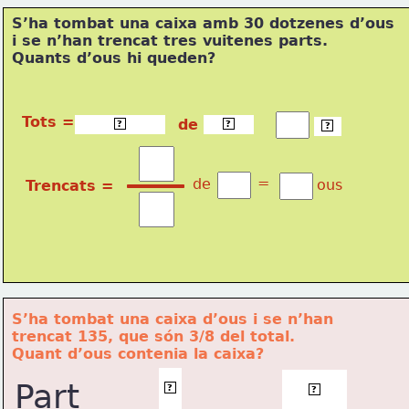
S’ha tombat una caixa amb 30 dotzenes d’ous 
i se n’han trencat tres vuitenes parts.
Quants d’ous hi queden?
Tots =         
30 dotzenes
 de              =
12 ous
ous
?
?
?
=
de
ous
Trencats =
S’ha tombat una caixa d’ous i se n’han 
t
rencat 135, que són 3/8 del total. 
Quant 
d’ous contenia la caixa?
3
135
Part
?
?