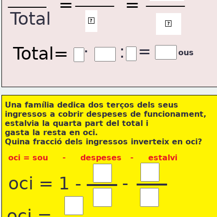
=
=
Total
8
tot
?
?
·
:
=
Total=
ous
Una família dedica dos terços dels seus
ingressos a cobrir despeses de funcionament,
estalvia la quarta part del total i 
gasta la resta en oci. 
Quina fracció dels ingressos inverteix 
en oci?
oci = sou     -     despeses   -     estalvi  
-
oci = 1 - 
oci =