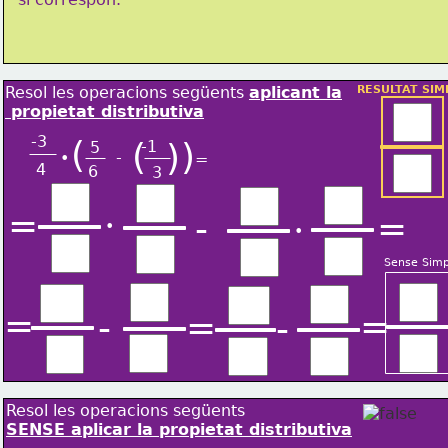
Resol les operacions següents 
aplicant la
RESULTAT SIMP
 propietat distributiva
-3
(
(
)
-1
)
5
•
-
=
4
6
3
=
-
=
•
•
Sense Simp
=
=
-
=
-
Resol les operacions següents 
SENSE aplicar la propietat distributiva