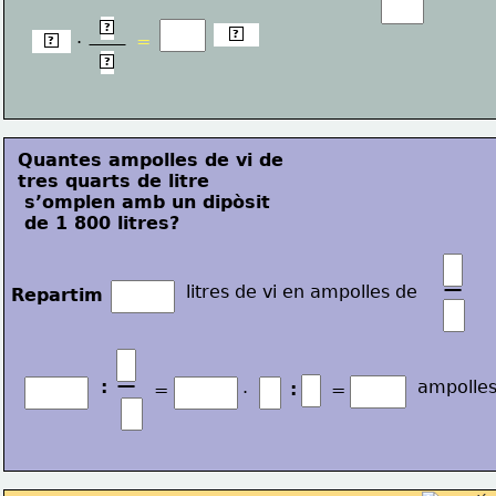
3
?
litres
.
?
300
=
?
4
?
Quantes ampolles de vi de 
tres quarts de litre
 s’omplen amb un dipòsit
 de 1 800 litres?
−
litres de vi en ampolles de
Repartim
−
:
ampolle
:
=
=
·