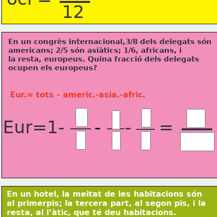
12
En un congrès internacional,
3/8 dels delegats són
americans; 
2/5 són asiàtics; 
1/6, 
africans, i
la resta, europeus. 
Quina fracció dels delegats 
ocupen
 els europeus?
Eur.= tots - americ.-asia.-afric.
Eur=1-
-
-
=
En un hotel, la meitat de les habitacions són 
al primer
pis; la tercera part, al segon 
pis, i la 
resta, al l’àtic, 
que té deu habitacions. 