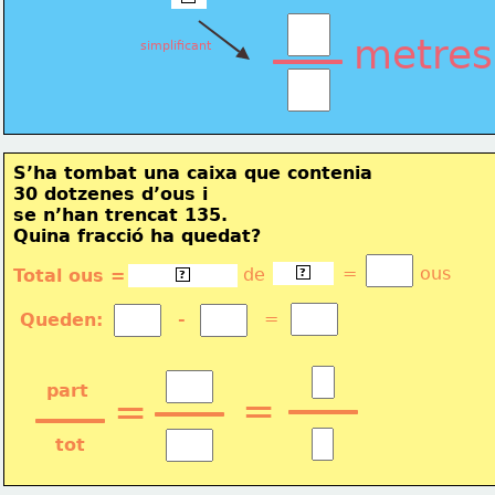
metres
simplificant
S’ha tombat una caixa que contenia 
30 dotzenes d’ous i 
se n’han trencat 135. 
Quina 
fracció ha quedat?
12 ous
=
ous
de
Total ous =
30 dotzenes
?
?
=
Queden:
-
part
=
=
tot