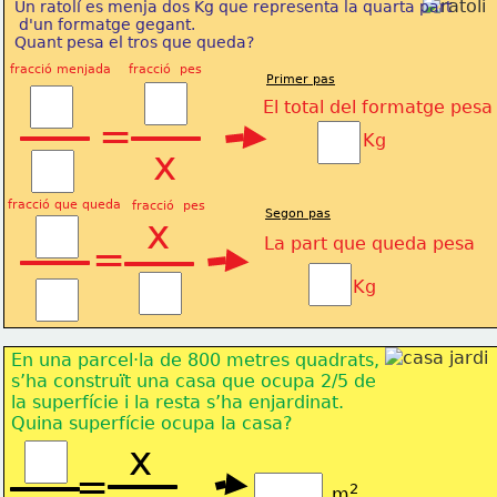
Un ratolí es menja dos Kg que representa la quarta part
 d'un formatge gegant.
Quant pesa el tros que queda?
fracció menjada
fracció  pes
Primer pas
El total del formatge pesa
=
Kg
x
fracció que queda
fracció  pes
Segon pas
x
La part que queda pesa 
=
Kg
En una parcel·la de 800 metres quadrats, 
s’ha construït una casa que ocupa 
2/5 de 
la superfície i la resta s’ha enjardinat. 
Quina superfície ocupa la casa? 
x
=
2
m