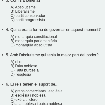
3.
Com s'anomena?
A) Absolutisme
B) Liberalisme
C) partit conservador
D) partit progressista
4.
Quina era la forma de governar en aquest moment?
A) monarquia constitucional
B) monarquia parlamentària
C) monarquia absolutista
5.
Amb l'abolutisme qui tenia la major part del poder?
A) el rei
B) l'alta noblesa
C) l'alta burgesia
D) l'església
6.
El reis tenien el suport de...
A) grans comerciants i església
B) església i noblesa
C) exèrcit i clero
D) alta noblesa i baixa noblesa