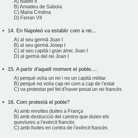
A) Isabel II
B) Amadeu de Saboia
C) Maria Cristina
D) Ferran VII
14.
En Napoleó va establir com a rei...
A) al seu germà Joan I
B) al seu germà Josep I
C) al seu capità i gran amic Joan I
D) al germà del rei Joan I
15.
A partir d'aquell moment el poble....
A) perquè volia un rei i no un capità militar
B) perquè no volia cap rei com a cap de l'estat
C) va protestar pel fet d'haver posat un rei francès
16.
Com protestà el poble?
A) amb revoltes duites a França
B) amb destrucció del camins que duien els
queviures a l'exèrcit francès
C) amb lluites en contra de l'exèrcit francès