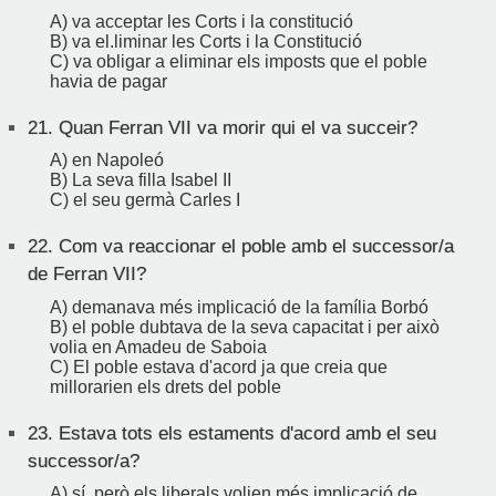
A) va acceptar les Corts i la constitució
B) va el.liminar les Corts i la Constitució
C) va obligar a eliminar els imposts que el poble
havia de pagar
21.
Quan Ferran VII va morir qui el va succeir?
A) en Napoleó
B) La seva filla Isabel II
C) el seu germà Carles I
22.
Com va reaccionar el poble amb el successor/a
de Ferran VII?
A) demanava més implicació de la família Borbó
B) el poble dubtava de la seva capacitat i per això
volia en Amadeu de Saboia
C) El poble estava d'acord ja que creia que
millorarien els drets del poble
23.
Estava tots els estaments d'acord amb el seu
successor/a?
A) sí, però els liberals volien més implicació de