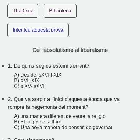
ThatQuiz
Biblioteca
Intenteu aquesta prova
De l'absolutisme al liberalisme
1.
De quins segles esteim xerrant?
A) Des del sXVIII-XIX
B) XVI.-XIX
C) s XV-.sXVII
2.
Què va sorgir a l'inici d'aquesta època que va
rompre la hegemonia del moment?
A) una manera diferent de veure la religió
B) El segle de la llum
C) Una nova manera de pensar, de governar