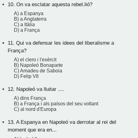
10.
On va esclatar aquesta rebel.lió?
A) a Espanya
B) a Anglaterra
C) a Itàlia
D) a França
11.
Qui va defensar les idees del liberalisme a
França?
A) el clero i l'exèrcit
B) Napoleó Bonaparte
C) Amadeu de Saboia
D) Felip VII
12.
Napoleó va lluitar ....
A) dins França
B) a França i als països del seu voltant
C) al nord d'Europa
13.
A Espanya en Napoleó va derrotar al rei del
moment que era en...