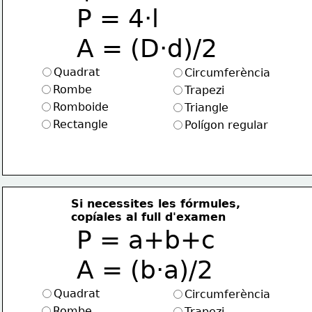
P = 4·l  
A = (D·d)/2
Quadrat
Circumferència
Rombe
Trapezi
Romboide
Triangle
Rectangle
Polígon regular
Si necessites les fórmules, 
copíales al full d'examen
P = a+b+c  
A = (b·a)/2
Quadrat
Circumferència
Rombe
Trapezi