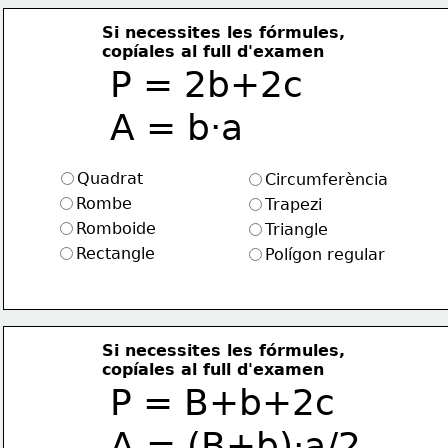
Si necessites les fórmules, 
copíales al full d'examen
P = 2b+2c  
A = b·a
Quadrat
Circumferència
Rombe
Trapezi
Romboide
Triangle
Rectangle
Polígon regular
Si necessites les fórmules, 
copíales al full d'examen
P = B+b+2c  
A = (B+b)·a/2