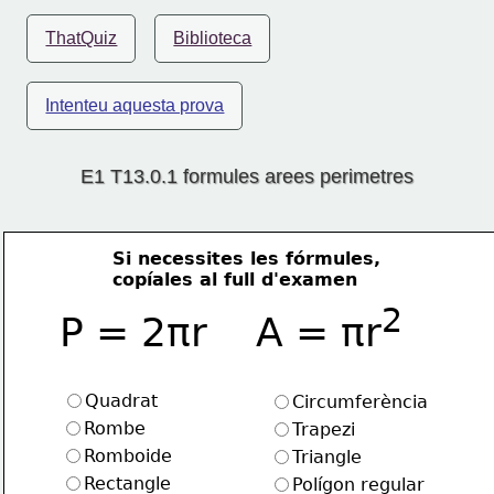
ThatQuiz
Biblioteca
Intenteu aquesta prova
E1 T13.0.1 formules arees perimetres
Si necessites les fórmules, 
copíales al full d'examen
2
P = 2πr    A = πr
Quadrat
Circumferència
Rombe
Trapezi
Romboide
Triangle
Rectangle
Polígon regular