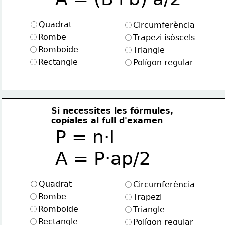
Quadrat
Circumferència
Rombe
Trapezi isòscels
Romboide
Triangle
Rectangle
Polígon regular
Si necessites les fórmules, 
copíales al full d'examen
P = n·l  
A = P·ap/2
Quadrat
Circumferència
Rombe
Trapezi
Romboide
Triangle
Rectangle
Polígon regular