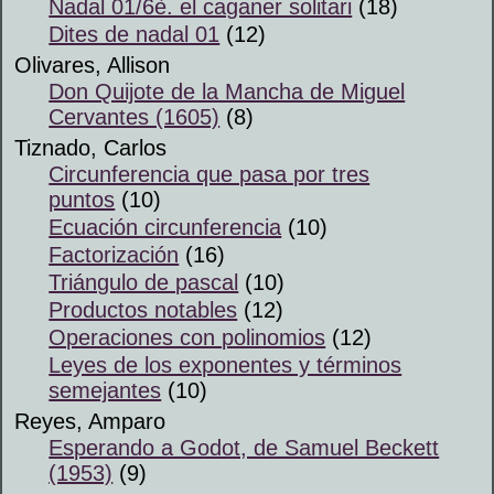
Nadal 01/6è. el caganer solitari
(18)
Dites de nadal 01
(12)
Olivares, Allison
Don Quijote de la Mancha de Miguel
Cervantes (1605)
(8)
Tiznado, Carlos
Circunferencia que pasa por tres
puntos
(10)
Ecuación circunferencia
(10)
Factorización
(16)
Triángulo de pascal
(10)
Productos notables
(12)
Operaciones con polinomios
(12)
Leyes de los exponentes y términos
semejantes
(10)
Reyes, Amparo
Esperando a Godot, de Samuel Beckett
(1953)
(9)