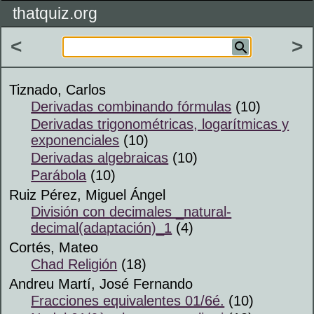
thatquiz.org
<
>
Tiznado, Carlos
Derivadas combinando fórmulas
(10)
Derivadas trigonométricas, logarítmicas y
exponenciales
(10)
Derivadas algebraicas
(10)
Parábola
(10)
Ruiz Pérez, Miguel Ángel
División con decimales _natural-
decimal(adaptación)_1
(4)
Cortés, Mateo
Chad Religión
(18)
Andreu Martí, José Fernando
Fracciones equivalentes 01/6é.
(10)