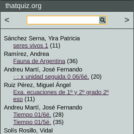
thatquiz.org
<
>
Sánchez Serna, Yira Patricia
seres vivos 1
(11)
Ramírez, Andrea
Fauna de Argentina
(36)
Andreu Martí, José Fernando
· : x unidad seguida 0 06/6é.
(20)
Ruiz Pérez, Miguel Ángel
Exa. ecuaciones de 1º y 2º grado 2º
eso
(11)
Andreu Martí, José Fernando
Tiempo 01/6é.
(28)
Tiempo 01/5é.
(35)
Solís Rosillo, Vidal