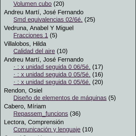
Volumen cubo
(20)
Andreu Martí, José Fernando
Smd equivalencias 02/6é.
(25)
Vedruna, Anabel Y Miguel
Fracciones 1
(5)
Villalobos, Hilda
Calidad del aire
(10)
Andreu Martí, José Fernando
· : x unidad seguida 0 06/5é.
(17)
· : x unidad seguida 0 05/5é.
(16)
· : x unidad seguida 0 05/6é.
(20)
Rendon, Osiel
Diseño de elementos de máquinas
(5)
Cabero, Míriam
Repassem_funcions
(36)
Lectora, Comprensión
Comunicación y lenguaje
(10)