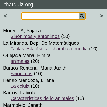
thatquiz.org
<
>
Moreno A, Yajaira
Sinónimos y antonimos
(10)
La Miranda, Dep. De Matemàtiques
Tablas estadística. shambala. media
(10)
Quejada Mena, Elmira
animales
(20)
Burgos Renteria, Maria Judith
Sinonimos
(10)
Henao Mendoza, Liliana
La celula
(10)
Barros, Fabiola
Caracteristicas de lo animales
(10)
Marmolejo, Janeth