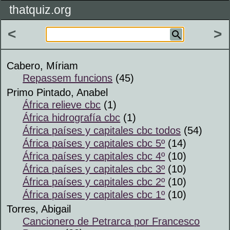
thatquiz.org
<
>
Cabero, Míriam
Repassem funcions
(45)
Primo Pintado, Anabel
África relieve cbc
(1)
África hidrografía cbc
(1)
África países y capitales cbc todos
(54)
África países y capitales cbc 5º
(14)
África países y capitales cbc 4º
(10)
África países y capitales cbc 3º
(10)
África países y capitales cbc 2º
(10)
África países y capitales cbc 1º
(10)
Torres, Abigail
Cancionero de Petrarca por Francesco