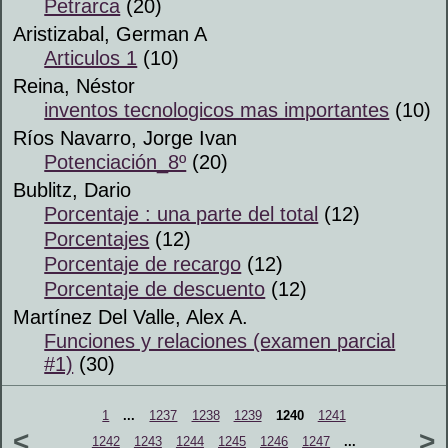
Petrarca
(20)
Aristizabal, German A
Articulos 1
(10)
Reina, Néstor
inventos tecnologicos mas importantes
(10)
Ríos Navarro, Jorge Ivan
Potenciación_8º
(20)
Bublitz, Dario
Porcentaje : una parte del total
(12)
Porcentajes
(12)
Porcentaje de recargo
(12)
Porcentaje de descuento
(12)
Martínez Del Valle, Alex A.
Funciones y relaciones (examen parcial
#1)
(30)
1
...
1237
1238
1239
1240
1241
<
>
1242
1243
1244
1245
1246
1247
...