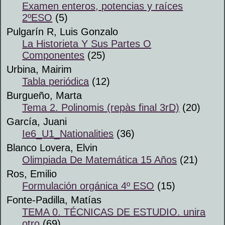
Examen enteros, potencias y raíces
2ºESO
(5)
Pulgarín R, Luis Gonzalo
La Historieta Y Sus Partes O
Componentes
(25)
Urbina, Mairim
Tabla periódica
(12)
Burgueño, Marta
Tema 2. Polinomis (repàs final 3rD)
(20)
García, Juani
Ie6_U1_Nationalities
(36)
Blanco Lovera, Elvin
Olimpiada De Matemática 15 Años
(21)
Ros, Emilio
Formulación orgánica 4º ESO
(15)
Fonte-Padilla, Matías
TEMA 0. TÉCNICAS DE ESTUDIO. unira
otro
(69)