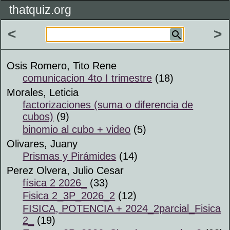
thatquiz.org
<
>
Osis Romero, Tito Rene
comunicacion 4to I trimestre
(18)
Morales, Leticia
factorizaciones (suma o diferencia de
cubos)
(9)
binomio al cubo + video
(5)
Olivares, Juany
Prismas y Pirámides
(14)
Perez Olvera, Julio Cesar
física 2 2026_
(33)
Fisica 2_3P_2026_2
(12)
FISICA, POTENCIA + 2024_2parcial_Fisica
2_
(19)