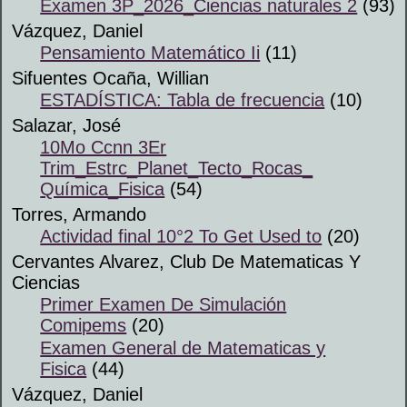
Examen 3P_2026_Ciencias naturales 2
(93)
Vázquez, Daniel
Pensamiento Matemático Ii
(11)
Sifuentes Ocaña, Willian
ESTADÍSTICA: Tabla de frecuencia
(10)
Salazar, José
10Mo Ccnn 3Er
Trim_Estrc_Planet_Tecto_Rocas_
Química_Fisica
(54)
Torres, Armando
Actividad final 10°2 To Get Used to
(20)
Cervantes Alvarez, Club De Matematicas Y
Ciencias
Primer Examen De Simulación
Comipems
(20)
Examen General de Matematicas y
Fisica
(44)
Vázquez, Daniel