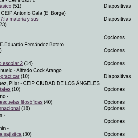
ca
- Cerrillos271
básico
(51)
Diapositivas
 CEIP Antonio Gala (El Borge)
7:la materia y sus
Diapositivas
23)
Opciones
I.E.Eduardo Fernández Botero
)
Opciones
to escolar 2
(14)
Opciones
anuelq
- Alfredo Cock Arango
practicar
(10)
Diapositivas
ez, Pilar
- CEIP CIUDAD DE LOS ÁNGELES
itales
(10)
Opciones
ino
-
escuelas filosóficas
(40)
Opciones
rnacional
(18)
Opciones
ía
-
Opciones
mín
-
aisajística
(30)
Opciones