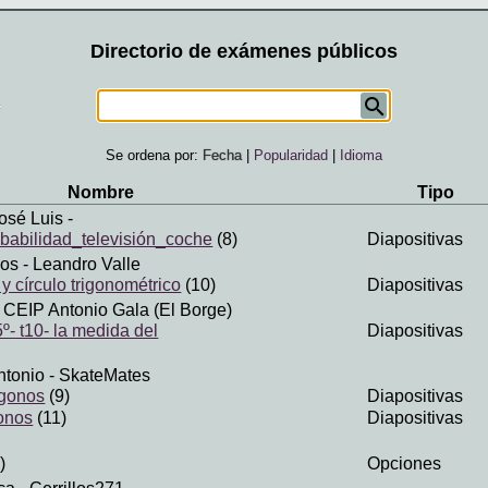
Directorio de exámenes públicos
Se ordena por:
Fecha
|
Popularidad
|
Idioma
Nombre
Tipo
osé Luis
-
babilidad_televisión_coche
(8)
Diapositivas
los
- Leandro Valle
y círculo trigonométrico
(10)
Diapositivas
 CEIP Antonio Gala (El Borge)
º- t10- la medida del
Diapositivas
ntonio
- SkateMates
ígonos
(9)
Diapositivas
onos
(11)
Diapositivas
)
Opciones