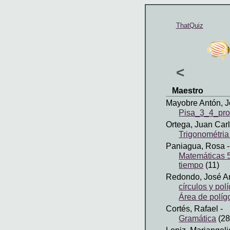
ThatQuiz
<
Maestro
Mayobre Antón, J
Pisa_3_4_pro
Ortega, Juan Car
Trigonométria 
Paniagua, Rosa
-
Matemáticas 5
tiempo
(11)
Redondo, José A
círculos y pol
Área de políg
Cortés, Rafael
-
Gramática
(28