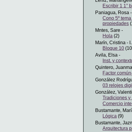
Leniz, Mariangeli
Escribir 1 1° 
Paniagua, Rosa
-
Cono 5º tema 
propiedades
(
Mntes, Sare
-
Hola
(2)
Marín, Cristina
- 
Bloque 10
(10
Avila, Elsa
-
Inst. y contex
Quintero, Juanm
Factor común-
González Rodrígu
03 relojes dig
González, Valent
Tradiciones y 
Comercio inte
Bustamante, Mar
Lógica
(9)
Bustamante, Jaz
Arquitectura p