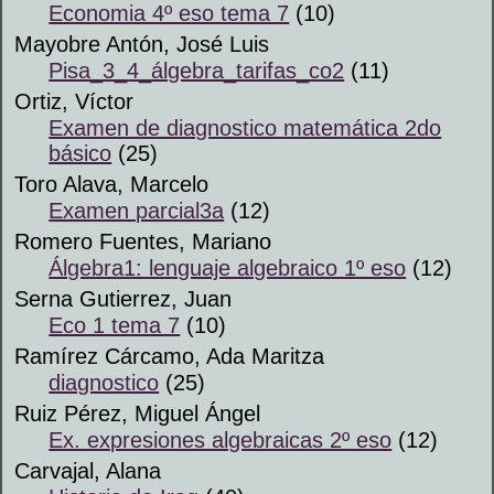
Economia 4º eso tema 7
(10)
Mayobre Antón, José Luis
Pisa_3_4_álgebra_tarifas_co2
(11)
Ortiz, Víctor
Examen de diagnostico matemática 2do
básico
(25)
Toro Alava, Marcelo
Examen parcial3a
(12)
Romero Fuentes, Mariano
Álgebra1: lenguaje algebraico 1º eso
(12)
Serna Gutierrez, Juan
Eco 1 tema 7
(10)
Ramírez Cárcamo, Ada Maritza
diagnostico
(25)
Ruiz Pérez, Miguel Ángel
Ex. expresiones algebraicas 2º eso
(12)
Carvajal, Alana