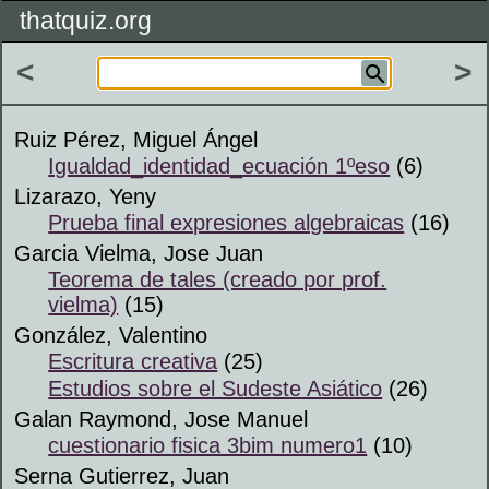
thatquiz.org
<
>
Ruiz Pérez, Miguel Ángel
Igualdad_identidad_ecuación 1ºeso
(6)
Lizarazo, Yeny
Prueba final expresiones algebraicas
(16)
Garcia Vielma, Jose Juan
Teorema de tales (creado por prof.
vielma)
(15)
González, Valentino
Escritura creativa
(25)
Estudios sobre el Sudeste Asiático
(26)
Galan Raymond, Jose Manuel
cuestionario fisica 3bim numero1
(10)
Serna Gutierrez, Juan