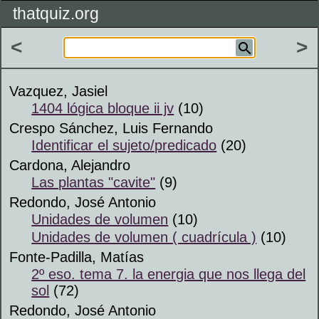
thatquiz.org
<
>
Vazquez, Jasiel
1404 lógica bloque ii jv
(10)
Crespo Sánchez, Luis Fernando
Identificar el sujeto/predicado
(20)
Cardona, Alejandro
Las plantas "cavite"
(9)
Redondo, José Antonio
Unidades de volumen
(10)
Unidades de volumen ( cuadrícula )
(10)
Fonte-Padilla, Matías
2º eso. tema 7. la energia que nos llega del
sol
(72)
Redondo, José Antonio