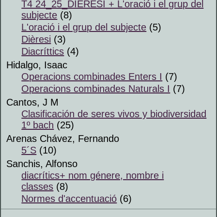
T4 24_25_DIÈRESI + L'oració i el grup del
subjecte
(8)
L'oració i el grup del subjecte
(5)
Dièresi
(3)
Diacríttics
(4)
Hidalgo, Isaac
Operacions combinades Enters I
(7)
Operacions combinades Naturals I
(7)
Cantos, J M
Clasificación de seres vivos y biodiversidad
1º bach
(25)
Arenas Chávez, Fernando
5´S
(10)
Sanchis, Alfonso
diacrítics+ nom génere, nombre i
classes
(8)
Normes d'accentuació
(6)