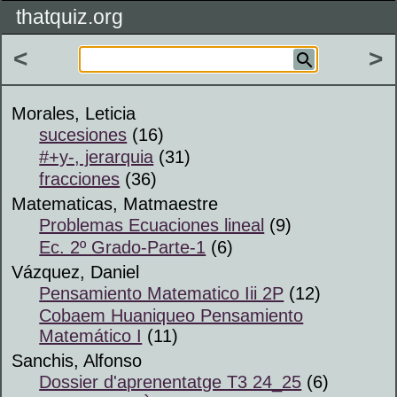
thatquiz.org
<
>
Morales, Leticia
sucesiones
(16)
#+y-, jerarquia
(31)
fracciones
(36)
Matematicas, Matmaestre
Problemas Ecuaciones lineal
(9)
Ec. 2º Grado-Parte-1
(6)
Vázquez, Daniel
Pensamiento Matematico Iii 2P
(12)
Cobaem Huaniqueo Pensamiento
Matemático I
(11)
Sanchis, Alfonso
Dossier d'aprenentatge T3 24_25
(6)