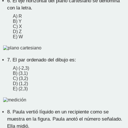
6.
El eje horizontal del plano cartesiano se denomina
con la letra.
A) R
B) Y
C) X
D) Z
E) W
7.
El par ordenado del dibujo es:
A) (-2,3)
B) (3,1)
C) (3,2)
D) (1,2)
E) (2,3)
8.
Paula vertió líquido en un recipiente como se
muestra en la figura. Paula anotó el número señalado.
Ella midió.