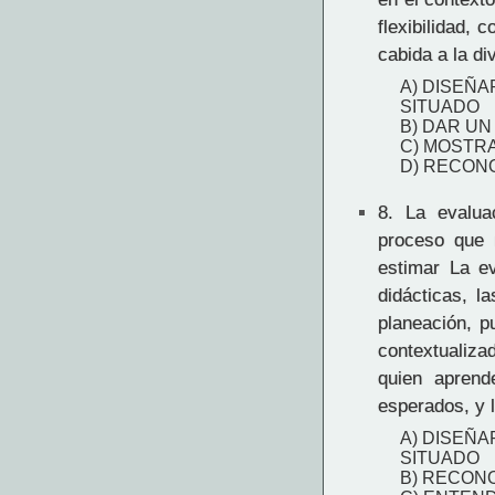
flexibilidad, 
cabida a la di
A) DISEÑA
SITUADO
B) DAR UN
C) MOSTR
D) RECON
8.
La evaluac
proceso que 
estimar La ev
didácticas, l
planeación, 
contextualiza
quien aprend
esperados, y l
A) DISEÑA
SITUADO
B) RECON