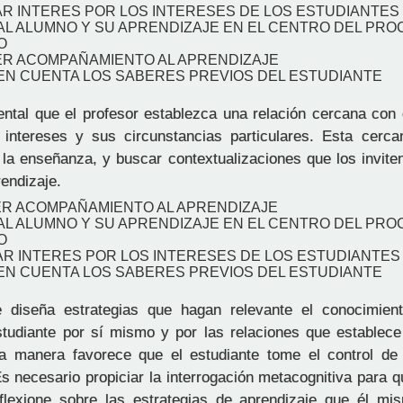
AR INTERES POR LOS INTERESES DE LOS ESTUDIANTES
AL ALUMNO Y SU APRENDIZAJE EN EL CENTRO DEL PR
O
ER ACOMPAÑAMIENTO AL APRENDIZAJE
 EN CUENTA LOS SABERES PREVIOS DEL ESTUDIANTE
tal que el profesor establezca una relación cercana con e
 intereses y sus circunstancias particulares. Esta cercan
 la enseñanza, y buscar contextualizaciones que los invite
endizaje.
ER ACOMPAÑAMIENTO AL APRENDIZAJE
AL ALUMNO Y SU APRENDIZAJE EN EL CENTRO DEL PR
O
AR INTERES POR LOS INTERESES DE LOS ESTUDIANTES
 EN CUENTA LOS SABERES PREVIOS DEL ESTUDIANTE
 diseña estrategias que hagan relevante el conocimient
studiante por sí mismo y por las relaciones que establece
ta manera favorece que el estudiante tome el control d
s necesario propiciar la interrogación metacognitiva para q
lexione sobre las estrategias de aprendizaje que él mis