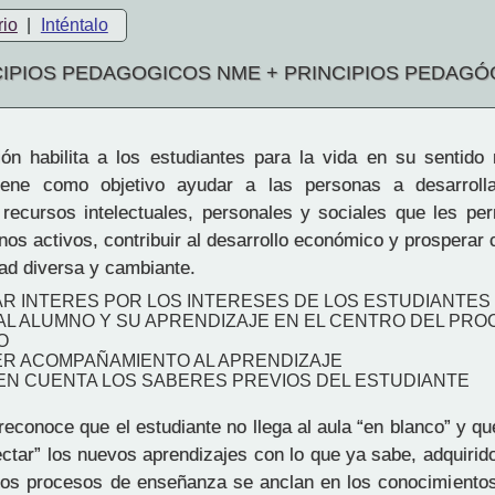
rio
|
Inténtalo
CIPIOS PEDAGOGICOS NME + PRINCIPIOS PEDAGÓ
n habilita a los estudiantes para la vida en su sentido
tiene como objetivo ayudar a las personas a desarrolla
s recursos intelectuales, personales y sociales que les per
os activos, contribuir al desarrollo económico y prosperar
ad diversa y cambiante.
AR INTERES POR LOS INTERESES DE LOS ESTUDIANTES
AL ALUMNO Y SU APRENDIZAJE EN EL CENTRO DEL PR
O
ER ACOMPAÑAMIENTO AL APRENDIZAJE
 EN CUENTA LOS SABERES PREVIOS DEL ESTUDIANTE
econoce que el estudiante no llega al aula “en blanco” y q
ectar” los nuevos aprendizajes con lo que ya sabe, adquirid
Los procesos de enseñanza se anclan en los conocimientos