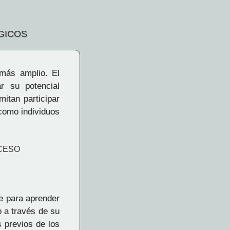
GICOS
 más amplio. El
r su potencial
mitan participar
 como individuos
OCESO
ue para aprender
o a través de su
 previos de los