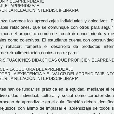
ÓN Y EL APRENDIZAJE
AR EL APRENDIZAJE
ER LA RELACIÓN INTERDISCIPLINARIA
za favorece los aprendizajes individuales y colectivos. 
table relaciones, que se comunique con otros para seguir
modo el propósito común de construir conocimiento y mej
uales como colectivos. El estudiante cuenta con oportunida
 y rehacer; fomenta el desarrollo de productos inte
 de retroalimentación copiosa entre pares.
R SITUACIONES DIDACTICAS QUE PROPICIEN EL APREND
ECER LA CULTURA DEL APRENDIZAJE
CER LA EXISTENCIA Y EL VALOR DEL APRENDIZAJE IN
ER LA RELACIÓN INTERDISCIPLINARIA
es han de fundar su práctica en la equidad, mediante el r
diversidad individual, cultural y social como característic
 proceso de aprendizaje en el aula. También deben identific
rejuicios con ánimo de impulsar el aprendizaje de todos s