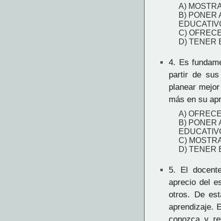
A) MOSTR
B) PONER 
EDUCATIV
C) OFREC
D) TENER
4.
Es fundamen
partir de sus
planear mejor
más en su apr
A) OFREC
B) PONER 
EDUCATIV
C) MOSTR
D) TENER
5.
El docente
aprecio del e
otros. De es
aprendizaje. E
conozca y ref