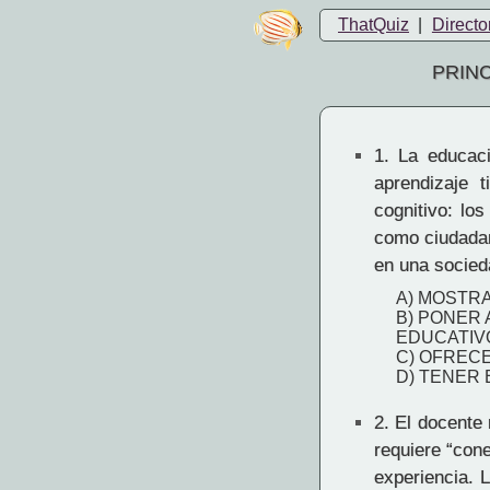
ThatQuiz
|
Directo
PRIN
1.
La educació
aprendizaje 
cognitivo: lo
como ciudadan
en una socied
A) MOSTR
B) PONER 
EDUCATIV
C) OFREC
D) TENER
2.
El docente r
requiere “con
experiencia. 