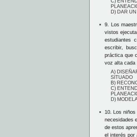
C) ENTEN
PLANEACI
D) DAR UN
9.
Los maestro
vistos ejecut
estudiantes 
escribir, bus
práctica que c
voz alta cada 
A) DISEÑA
SITUADO
B) RECONO
C) ENTEN
PLANEACI
D) MODEL
10.
Los niños 
necesidades e
de estos apre
el interés por