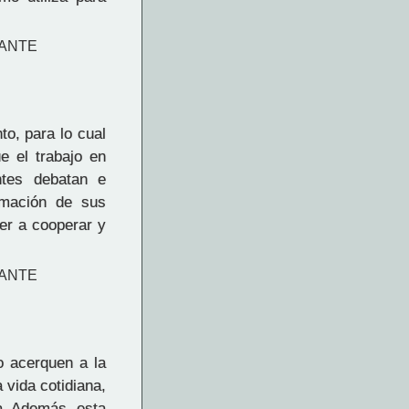
IANTE
to, para lo cual
e el trabajo en
ntes debatan e
rmación de sus
er a cooperar y
IANTE
o acerquen a la
 vida cotidiana,
ra. Además, esta