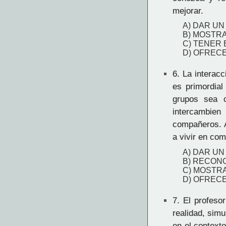
mejorar.
A) DAR UN
B) MOSTR
C) TENER
D) OFREC
6.
La interacci
es primordial
grupos sea c
intercambien
compañeros. A
a vivir en co
A) DAR UN
B) RECON
C) MOSTR
D) OFREC
7.
El profesor
realidad, simu
en el contexto