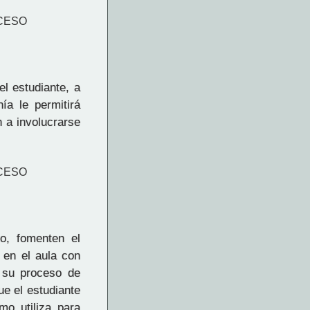
OCESO
l estudiante, a
ía le permitirá
n a involucrarse
OCESO
o, fomenten el
 en el aula con
e su proceso de
ue el estudiante
mo utiliza para