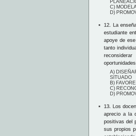
PLANEACI
C) MODEL
D) PROMOV
12.
La enseñan
estudiante en
apoye de ese 
tanto individ
reconsiderar
oportunidades
A) DISEÑA
SITUADO
B) FAVOR
C) RECONO
D) PROMOV
13.
Los docent
aprecio a la 
positivas del
sus propios p