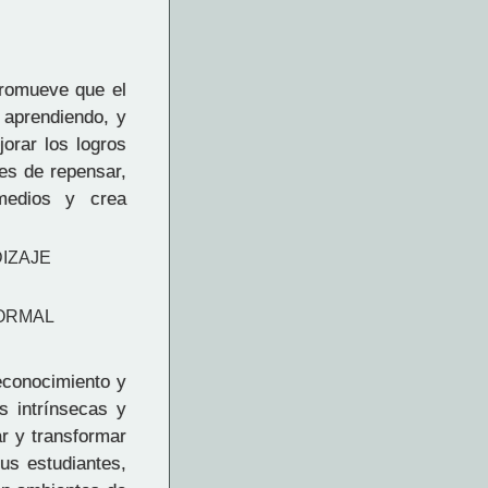
Promueve que el
 aprendiendo, y
orar los logros
des de repensar,
rmedios y crea
IZAJE
FORMAL
econocimiento y
as intrínsecas y
ar y transformar
us estudiantes,