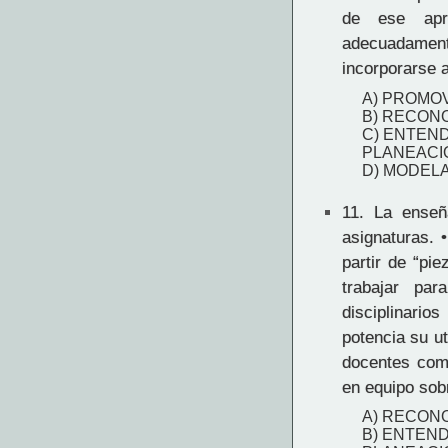
de ese apre
adecuadament
incorporarse 
A) PROMOV
B) RECONO
C) ENTEN
PLANEACI
D) MODEL
11.
La enseña
asignaturas. 
partir de “pi
trabajar pa
disciplinario
potencia su ut
docentes com
en equipo sob
A) RECONO
B) ENTEN