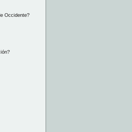
de Occidente?
ción?