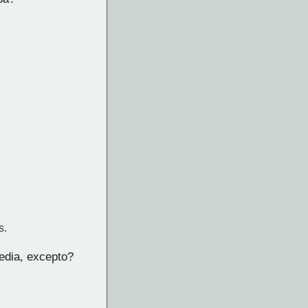
s.
edia, excepto?