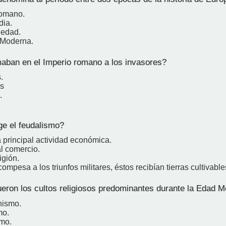
romano.
dia.
üedad.
 Moderna.
ban en el Imperio romano a los invasores?
.
s
.
e el feudalismo?
a principal actividad económica.
l comercio.
igión.
mpesa a los triunfos militares, éstos recibían tierras cultivable
eron los cultos religiosos predominantes durante la Edad M
anismo.
mo.
smo.