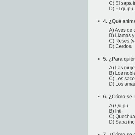
C) El sapa i
D) El quipu
4.
¿Qué animal
A) Aves de c
B) Llamas y
C) Reses (va
D) Cerdos.
5.
¿Para quién
A) Las muje
B) Los nobl
C) Los sace
D) Los amau
6.
¿Cómo se ll
A) Quipu.
B) Inti.
C) Quechua
D) Sapa inc
7.
¿Cómo se de