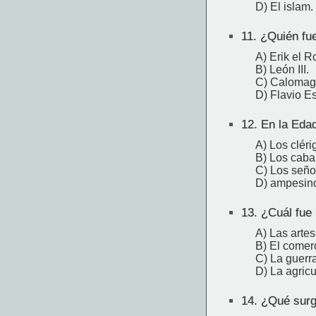
D) El islam.
11.
¿Quién fue
A) Erik el R
B) León III.
C) Calomag
D) Flavio Es
12.
En la Edad
A) Los cléri
B) Los cabal
C) Los seño
D) ampesino
13.
¿Cuál fue 
A) Las artes
B) El comer
C) La guerra
D) La agricu
14.
¿Qué surgi