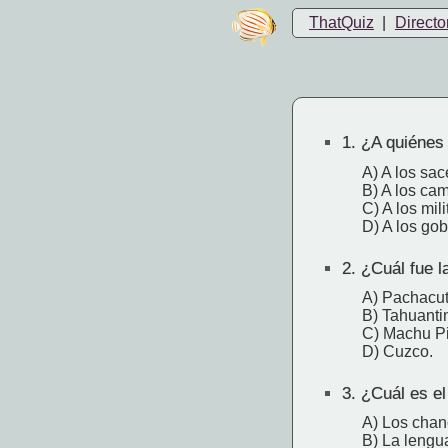
ThatQuiz
|
Directo
1.
¿A quiénes 
A) A los sac
B) A los ca
C) A los mili
D) A los gob
2.
¿Cuál fue la
A) Pachacut
B) Tahuanti
C) Machu P
D) Cuzco.
3.
¿Cuál es el
A) Los chan
B) La lengu