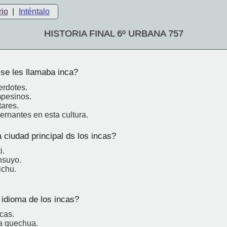
rio
|
Inténtalo
HISTORIA FINAL 6º URBANA 757
se les llamaba inca?
erdotes.
mpesinos.
tares.
ernantes en esta cultura.
 ciudad principal ds los incas?
i.
nsuyo.
ichu.
 idioma de los incas?
cas.
a quechua.