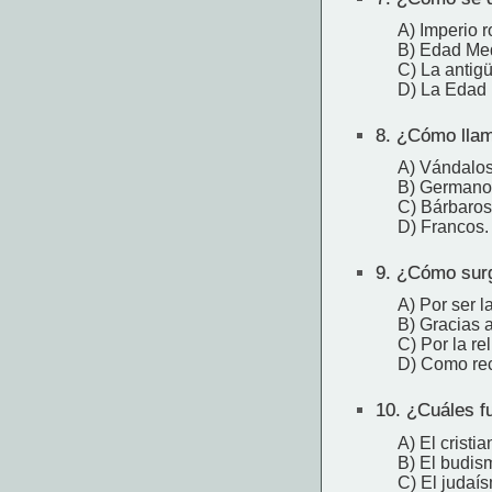
A) Imperio 
B) Edad Me
C) La antig
D) La Edad
8.
¿Cómo llama
A) Vándalos
B) Germano
C) Bárbaros
D) Francos.
9.
¿Cómo surg
A) Por ser l
B) Gracias a
C) Por la rel
D) Como reco
10.
¿Cuáles fu
A) El cristi
B) El budis
C) El judaí