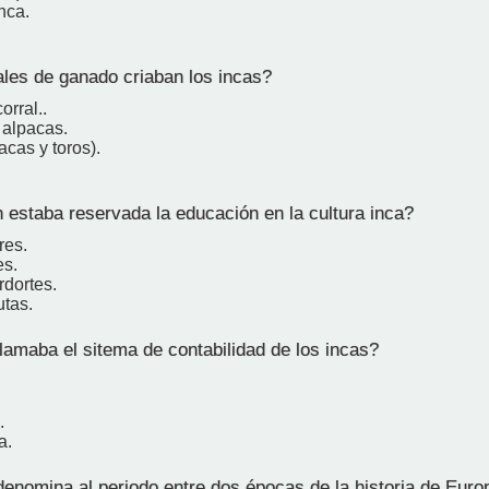
nca.
es de ganado criaban los incas?
orral..
 alpacas.
cas y toros).
 estaba reservada la educación en la cultura inca?
res.
es.
rdortes.
tas.
amaba el sitema de contabilidad de los incas?
.
a.
nomina al periodo entre dos épocas de la historia de Euro