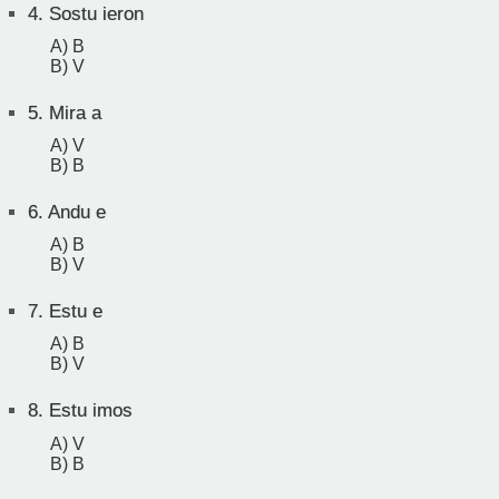
4.
Sostu ieron
A) B
B) V
5.
Mira a
A) V
B) B
6.
Andu e
A) B
B) V
7.
Estu e
A) B
B) V
8.
Estu imos
A) V
B) B