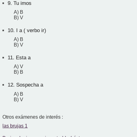
9.
Tu imos
A) B
B) V
10.
I a ( verbo ir)
A) B
B) V
11.
Esta a
A) V
B) B
12.
Sospecha a
A) B
B) V
Otros exámenes de interés :
las brujas 1