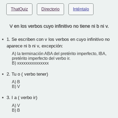
ThatQuiz
Directorio
Inténtalo
V en los verbos cuyo infinitivo no tiene ni b ni v.
1.
Se escriben con v los verbos en cuyo infinitivo no
aparece ni b ni v, excepción:
A) la terminación ABA del pretérito imperfecto, IBA,
pretérito imperfecto del verbo ir.
B) xxxxxxxxxxxxxxx
2.
Tu o ( verbo tener)
A) B
B) V
3.
I a ( verbo ir)
A) V
B) B