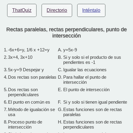
ThatQuiz
Directorio
Inténtalo
Rectas paralelas, rectas perpendiculares, punto de
intersección
1.
-6x+6=y, 1/6 x +12=y
A.
y=5x-9
2.
3x+4, 3x+10
B.
Si y solo si el producto de sus
pendientes es -1
3.
5x-y=9 Despejar y
C.
Igualar las ecuaciones
4.
Dos rectas son paralelas
D.
Para hallar el punto de
intersección
5.
Dos rectas son
E.
El punto de intersección
perpendiculares
6.
El punto en común es
F.
Si y solo si tienen igual pendiente
7.
Método de igualación se
G.
Estas funciones son de rectas
usa
paralelas
8.
Proceso punto de
H.
Estas funciones son de rectas
intersección
perpendiculares