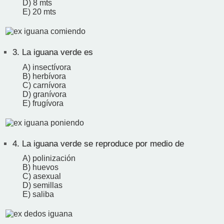
D) 8 mts
E) 20 mts
3.
La iguana verde es
A) insectívora
B) herbívora
C) carnívora
D) granívora
E) frugívora
4.
La iguana verde se reproduce por medio de
A) polinización
B) huevos
C) asexual
D) semillas
E) saliba