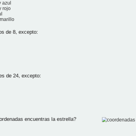
y azul
y rojo
ul
marillo
os de 8, excepto:
es de 24, excepto:
rdenadas encuentras la estrella?