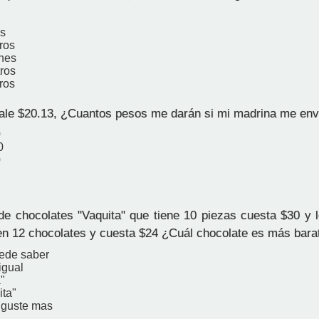
os
tros
nes
tros
tros
ale $20.13, ¿Cuantos pesos me darán si mi madrina me env
0
0
0
e chocolates "Vaquita" que tiene 10 piezas cuesta $30 y 
nen 12 chocolates y cuesta $24 ¿Cuál chocolate es más bara
ede saber
igual
"
ita"
e guste mas