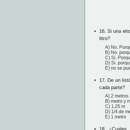
16.
Si una etiq
litro?
A) No. Porqu
B) No. porqu
C) Si. Porqu
D) Si. porqu
E) no se pu
17.
De un list
cada parte?
A) 2 metros
B) metro y 
C) 1.25 m
D) 1/4 de m
E) 1 metro
18.
¿Cuales s