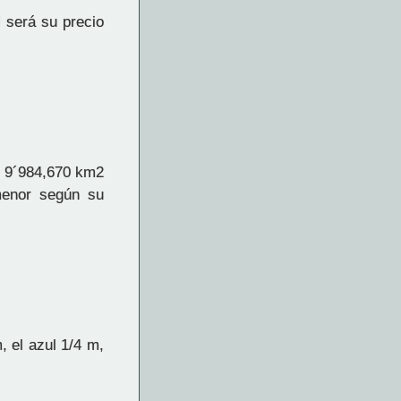
 será su precio
e 9´984,670 km2
menor según su
, el azul 1/4 m,