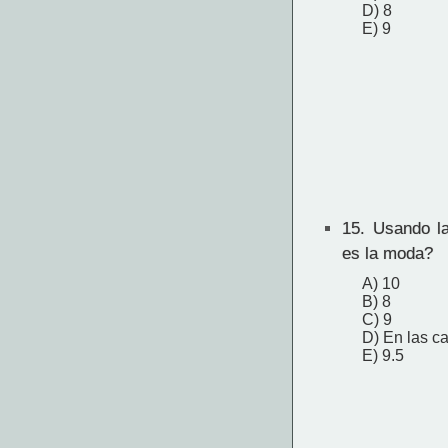
D) 8
E) 9
15.
Usando la
es la moda?
A) 10
B) 8
C) 9
D) En las c
E) 9.5