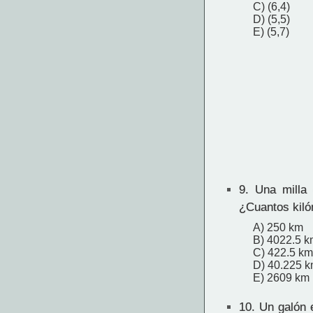
C) (6,4)
D) (5,5)
E) (5,7)
9.
Una milla e
¿Cuantos kiló
A) 250 km
B) 4022.5 k
C) 422.5 km
D) 40.225 
E) 2609 km
10.
Un galón e