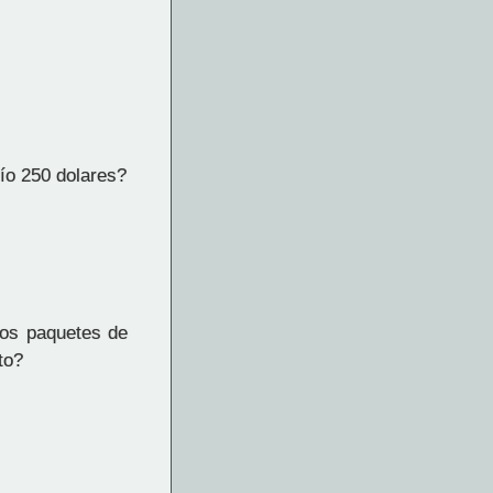
ío 250 dolares?
los paquetes de
to?