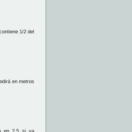
contiene 1/2 del
edirá en metros
a en 2.5 si va