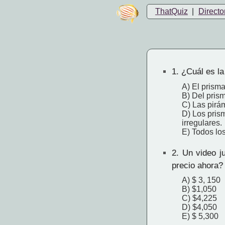
ThatQuiz
|
Directo
1.
¿Cuál es la 
A) El prisma
B) Del prism
C) Las pirá
D) Los prism
irregulares.
E) Todos los
2.
Un video ju
precio ahora?
A) $ 3, 150
B) $1,050
C) $4,225
D) $4,050
E) $ 5,300