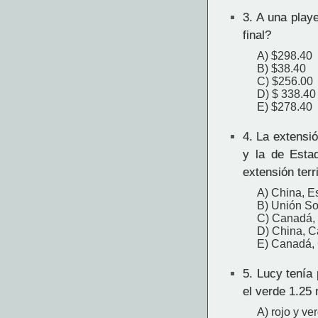
3.
A una playe
final?
A) $298.40
B) $38.40
C) $256.00
D) $ 338.40
E) $278.40
4.
La extensió
y la de Esta
extensión terr
A) China, E
B) Unión So
C) Canadá, 
D) China, 
E) Canadá, 
5.
Lucy tenía p
el verde 1.25
A) rojo y ve