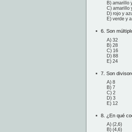
B) amarillo 
C) amarillo 
D) rojo y az
E) verde y a
6.
Son múltipl
A) 32
B) 28
C) 16
D) 88
E) 24
7.
Son divisor
A) 8
B) 7
C) 2
D) 3
E) 12
8.
¿En qué coo
A) (2,6)
B) (4,6)