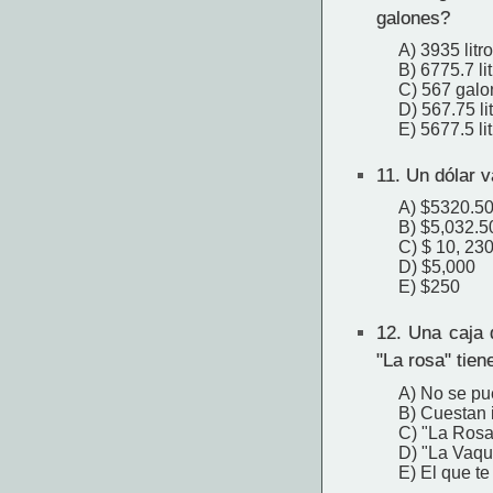
galones?
A) 3935 litr
B) 6775.7 li
C) 567 galo
D) 567.75 li
E) 5677.5 li
11.
Un dólar v
A) $5320.5
B) $5,032.5
C) $ 10, 23
D) $5,000
E) $250
12.
Una caja d
"La rosa" tie
A) No se pu
B) Cuestan 
C) "La Rosa
D) "La Vaqu
E) El que t