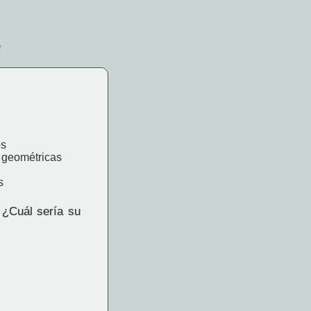
e
os
s geométricas
s
 ¿Cuál sería su