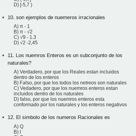
D) [-5,7 )
10.
son ejemplos de nuemeros irracionales
A) π - 1
B) π - √2
C) √9 - 1.3
D) √2 -2,45
11.
Los nuemros Enteros es un subconjunto de los
naturales?
A) Verdadero, por que los Reales estan incluidos
dentro de los enteros
B) Falso, por que los todos los netreos son naturales
C) Vedadero, por que los nuemros enteros estan
incluidos dentro de los naturales
D) falso, por que los nuemros enteros esta
conformado por los naturales y los enteros negativos
12.
El simbolo de los numeros Racionales es
A) Q
B) I