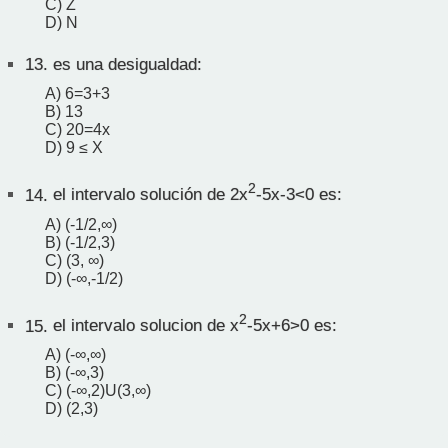
C) Z
D) N
13.
es una desigualdad:
A) 6=3+3
B) 13
C) 20=4x
D) 9 ≤ X
2
14.
el intervalo solución de 2x
-5x-3<0 es:
A) (-1/2,∞)
B) (-1/2,3)
C) (3, ∞)
D) (-∞,-1/2)
2
15.
el intervalo solucion de x
-5x+6>0 es:
A) (-∞,∞)
B) (-∞,3)
C) (-∞,2)U(3,∞)
D) (2,3)