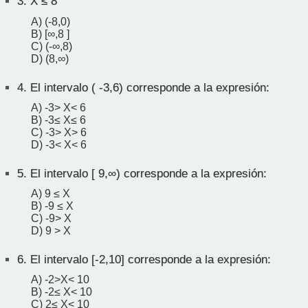
3.
X ≤ 8
A) (-8,0)
B) [∞,8 ]
C) (-∞,8)
D) (8,∞)
4.
El intervalo ( -3,6) corresponde a la expresión:
A) -3> X< 6
B) -3≤ X≤ 6
C) -3> X> 6
D) -3< X< 6
5.
El intervalo [ 9,∞) corresponde a la expresión:
A) 9 ≤ X
B) -9 ≤ X
C) -9> X
D) 9 > X
6.
El intervalo [-2,10] corresponde a la expresión:
A) -2>X< 10
B) -2≤ X< 10
C) 2≤ X< 10