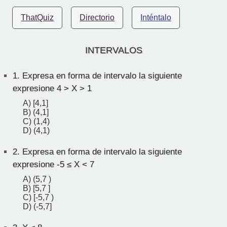
ThatQuiz
Directorio
Inténtalo
INTERVALOS
1.
Expresa en forma de intervalo la siguiente
expresione 4 > X > 1
A) [4,1]
B) (4,1]
C) (1,4)
D) (4,1)
2.
Expresa en forma de intervalo la siguiente
expresione -5 ≤ X < 7
A) (5,7 )
B) [5,7 ]
C) [-5,7 )
D) (-5,7]