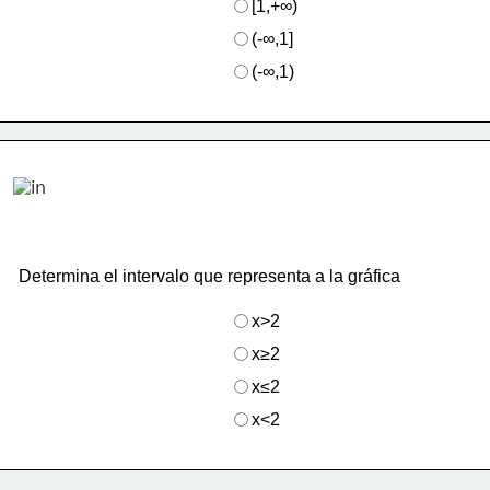
[1,+∞)
(-∞,1]
(-∞,1)
Determina el intervalo que representa a la gráfica
x>2
x≥2
x≤2
x<2