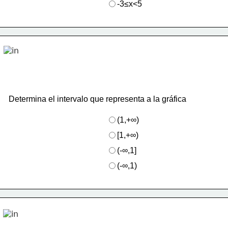
-3≤x<5
Determina el intervalo que representa a la gráfica
(1,+∞)
[1,+∞)
(-∞,1]
(-∞,1)