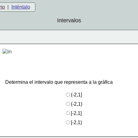
rio
|
Inténtalo
Intervalos
Determina el intervalo que representa a la gráfica
(-2,1]
(-2,1)
[-2,1]
[-2,1)