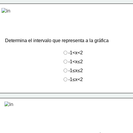
Determina el intervalo que representa a la gráfica
-1<x<2
-1<x≤2
-1≤x≤2
-1≤x<2