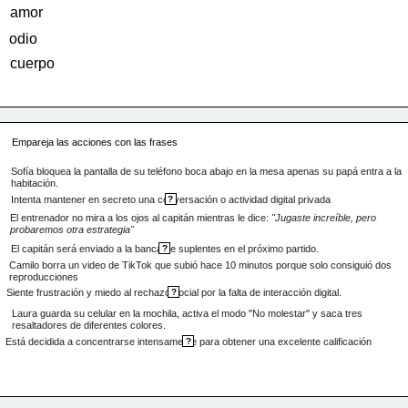
amor
odio
cuerpo
Empareja las acciones con las frases
Sofía bloquea la pantalla de su teléfono boca abajo en la mesa apenas su papá entra a la 
habitación.
Intenta mantener en secreto una conversación o actividad digital privada
?
El entrenador no mira a los ojos al capitán mientras le dice: 
"Jugaste increíble, pero 
probaremos otra estrategia"
El capitán será enviado a la banca de suplentes en el próximo partido.
?
Camilo borra un video de TikTok que subió hace 10 minutos porque solo consiguió dos 
reproducciones
Siente frustración y miedo al rechazo social por la falta de interacción digital.
?
Laura guarda su celular en la mochila, activa el modo "No molestar" y saca tres 
resaltadores de diferentes colores.
Está decidida a concentrarse intensamente para obtener una excelente calificación
?