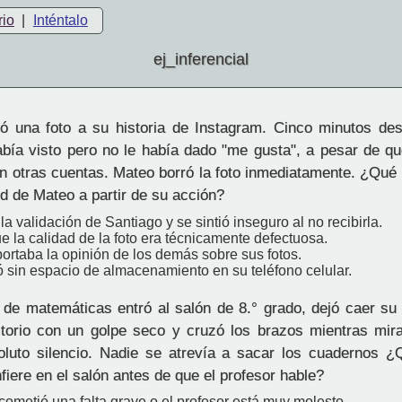
rio
|
Inténtalo
ej_inferencial
 una foto a su historia de Instagram. Cinco minutos de
abía visto pero no le había dado "me gusta", a pesar de qu
 otras cuentas. Mateo borró la foto inmediatamente. ¿Qué s
ud de Mateo a partir de su acción?
a validación de Santiago y se sintió inseguro al no recibirla.
 la calidad de la foto era técnicamente defectuosa.
ortaba la opinión de los demás sobre sus fotos.
 sin espacio de almacenamiento en su teléfono celular.
 de matemáticas entró al salón de 8.° grado, dejó caer su
itorio con un golpe seco y cruzó los brazos mientras mira
oluto silencio. Nadie se atrevía a sacar los cuadernos 
nfiere en el salón antes de que el profesor hable?
cometió una falta grave o el profesor está muy molesto.