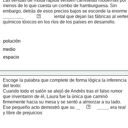
Las tiendas de moda rápida venden camisetas modernas por 
menos de lo que cuesta un combo de hamburguesa. Sin 
embargo, detrás de esos precios bajos se esc
________________
contaminación
 ambiental que dejan las fábricas al verter
?
químicos tóxicos en los ríos de los países en desarrollo.
polución
medio
espacio
Escoge la palabra que complete de forma lógica la inferencia 
del texto:
Cuando todo el salón se alejó de Andrés tras el falso rumor 
que inventaron de él, Laura fue la única que caminó 
firmemente hacia su mesa y se sentó a almorzar a su lado. 
amistad
Ese pequeño acto demostró que su 
_____________
 era real 
?
y libre de prejuicios