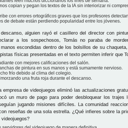
diantes leen muchos diccionarios los fines de semana.
os copian y pegan los textos de la IA sin interiorizar ni compre
.
ribe con errores ortográficos graves que los profesores detectan
es de debate están perdiendo popularidad entre los jóvenes.
descanso, alguien rayó el casillero del director con pintu
eclarar a los sospechosos, Tomás no paraba de morde
manos escondidas dentro de los bolsillos de su chaqueta
pistas físicas presentadas en el texto permiten inferir que 
udiante con mejores calificaciones del salón.
anchas de pintura en sus manos y está sumamente nervioso.
ho frío debido al clima del colegio.
lmorzando una fruta roja durante el descanso.
empresa de videojuegos eliminó las actualizaciones gratuit
locó un muro de pago para poder desbloquear los trajes 
eguían jugando misiones difíciles. La comunidad reaccio
 con reseñas de una sola estrella. ¿Qué infieres sobre la pri
 videojuegos?
s servidores del videojuego de manera definitiva.