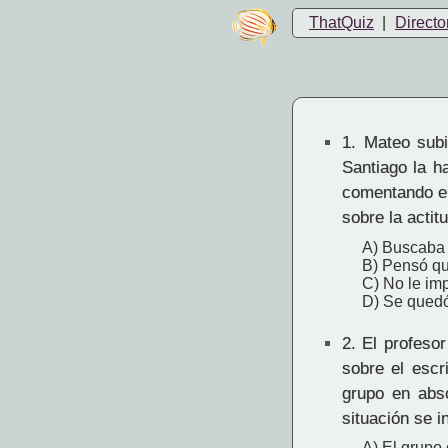
ThatQuiz
|
Directo
1.
Mateo subió
Santiago la h
comentando en
sobre la actit
A) Buscaba l
B) Pensó que
C) No le imp
D) Se quedó
2.
El profesor
sobre el escr
grupo en abs
situación se i
A) El grupo 