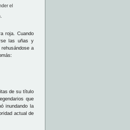
nder el
.
ra roja. Cuando
rse las uñas y
, rehusándose a
Tomás:
as de su título
legendarios que
nó inundando la
oridad actual de