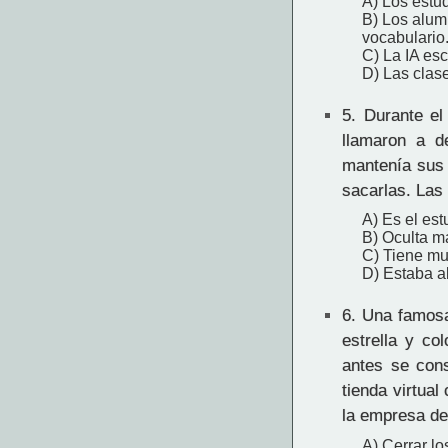
A) Los estu
B) Los alumn
vocabulario
C) La IA esc
D) Las clas
5.
Durante el 
llamaron a d
mantenía sus 
sacarlas. Las 
A) Es el est
B) Oculta m
C) Tiene muc
D) Estaba a
6.
Una famosa 
estrella y co
antes se cons
tienda virtual
la empresa de
A) Cerrar lo