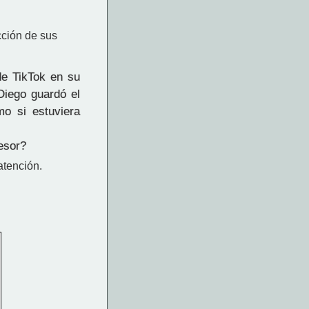
cción de sus
e TikTok en su
Diego guardó el
o si estuviera
fesor?
atención.