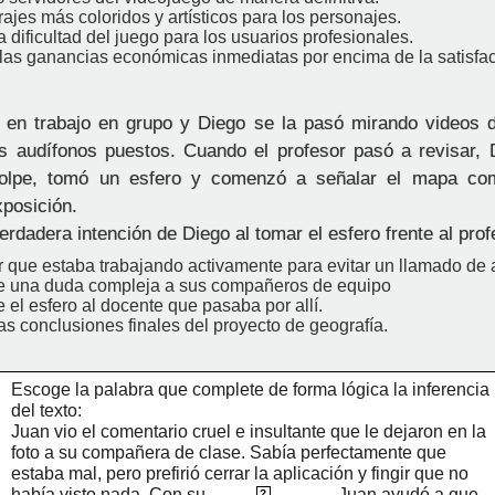
rajes más coloridos y artísticos para los personajes.
a dificultad del juego para los usuarios profesionales.
r las ganancias económicas inmediatas por encima de la satisfa
n trabajo en grupo y Diego se la pasó mirando videos d
os audífonos puestos. Cuando el profesor pasó a revisar, 
golpe, tomó un esfero y comenzó a señalar el mapa com
xposición.
erdadera intención de Diego al tomar el esfero frente al pro
r que estaba trabajando activamente para evitar un llamado de 
le una duda compleja a sus compañeros de equipo
 el esfero al docente que pasaba por allí.
las conclusiones finales del proyecto de geografía.
Escoge la palabra que complete de forma lógica la inferencia 
del texto:
Juan vio el comentario cruel e insultante que le dejaron en la 
foto a su compañera de clase. Sabía perfectamente que 
estaba mal, pero prefirió cerrar la aplicación y fingir que no 
había visto nada. Con su 
____________
silencio
, Juan ayudó a que 
?