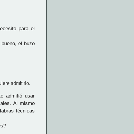
cesito para el
, bueno, el buzo
iere admitirlo.
o admitió usar
nales. Al mismo
labras técnicas
es?