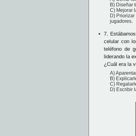
B) Diseñar t
C) Mejorar l
D) Prioriza
jugadores.
7.
Estábamos e
celular con l
teléfono de 
liderando la e
¿Cuál era la v
A) Aparenta
B) Explicar
C) Regalarle
D) Escribir 