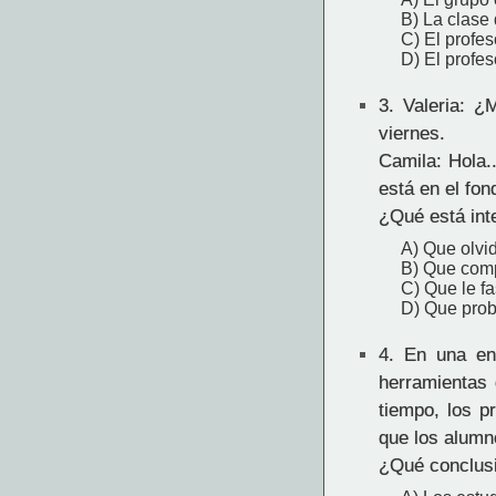
B) La clase
C) El profe
D) El profes
3.
Valeria: ¿M
viernes.
Camila: Hola.
está en el fon
¿Qué está int
A) Que olvid
B) Que compr
C) Que le fa
D) Que proba
4.
En una encu
herramientas 
tiempo, los p
que los alumn
¿Qué conclusi