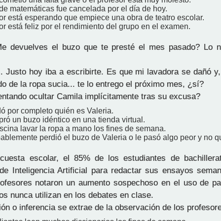
 de matemáticas fue cancelada por el día de hoy.
sor está esperando que empiece una obra de teatro escolar.
or está feliz por el rendimiento del grupo en el examen.
e devuelves el buzo que te presté el mes pasado? Lo ne
.. Justo hoy iba a escribirte. Es que mi lavadora se dañó y
do de la ropa sucia... te lo entrego el próximo mes, ¿sí?
entando ocultar Camila implícitamente tras su excusa?
ó por completo quién es Valeria.
ó un buzo idéntico en una tienda virtual.
scina lavar la ropa a mano los fines de semana.
blemente perdió el buzo de Valeria o le pasó algo peor y no qu
esta escolar, el 85% de los estudiantes de bachillerat
de Inteligencia Artificial para redactar sus ensayos sema
rofesores notaron un aumento sospechoso en el uso de pa
os nunca utilizan en los debates en clase.
ón o inferencia se extrae de la observación de los profesor