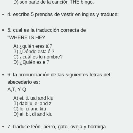
D) son parte de la canción THE bingo.
4.
escribe 5 prendas de vestir en ingles y traduce:
5.
cual es la traducción correcta de
"WHERE IS HE?
A) ¿quién eres tú?
B) ¿Dónde esta él?
C) ¿cuál es tu nombre?
D) ¿Quién es el?
6.
la pronunciación de las siguientes letras del
abecedario es:
A,T, Y Q
A) ei, ti, uai and kiu
B) dabliu, ei and zi
C) lo, ci and kiu
D) ei, bi, di and kiu
7.
traduce león, perro, gato, oveja y hormiga.